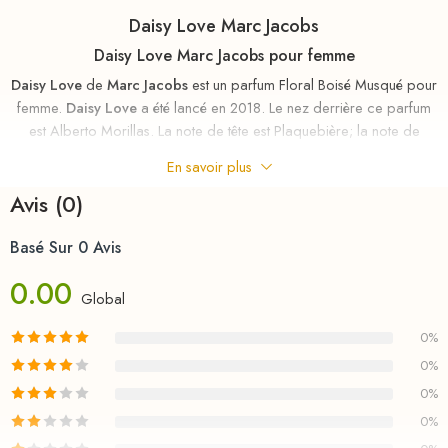
Daisy Love Marc Jacobs
Daisy Love Marc Jacobs pour femme
Daisy Love
de
Marc Jacobs
est un parfum Floral Boisé Musqué pour
femme.
Daisy Love
a été lancé en 2018. Le nez derrière ce parfum
est Alberto Morillas. La note de tête est Plaquebière; la note de
coeur est Pâquerette; les notes de fond sont Musc cachemire et Bois
En savoir plus
flotté.
Avis (0)
contact
Basé Sur 0 Avis
instagram
0.00
Global
0%
0%
0%
0%