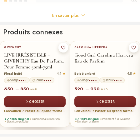
0%
En savoir plus
Commentaires
Produits connexes
Il n'y a pas encore de critiques.
50-ml
75-ml
★
80-ml
★
50-ml
30-ml
GIVENCHY
CAROLINA HERRERA
LIVE IRRÉSISTIBLE –
Good Girl Carolina Herrera
GIVENCHY Eau De Parfum
Eau de Parfum
Pour Femme 50ml-75ml
Floral fruité
Boisé ambré
4,1
4,8
Sillage
Tenue
Sillage
Tenue
●●●○
●●●●
●●●○
●●○○
–
–
650
850
520
990
MAD
MAD
CHOISIR
CHOISIR
Convaincu ? Passez au grand format →
Convaincu ? Passez au grand format →
✓ 100% Original
Paiement à la livraison
✓ 100% Original
Paiement à la livraison
Livraison gratuite
Livraison gratuite