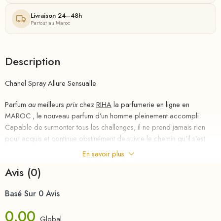
Livraison 24–48h
Partout au Maroc
Description
Chanel Spray Allure Sensualle
Parfum
au
meilleurs
prix
chez
RIHA
la parfumerie en ligne en
MAROC , le nouveau parfum d’un homme pleinement accompli.
Capable de surmonter tous les challenges, il ne prend jamais rien
pour acquis et continue obstinément de suivre le chemin qu’il s’est
tracé. Son credo : aller toujours plus
En savoir plus
loin.Parfum
au
meilleurs
prix
chez
RIHA
la parfumerie en ligne en
Avis (0)
MAROC , le nouveau parfum d’un homme pleinement accompli.
Capable de surmonter tous les challenges, il ne prend jamais rien
Basé Sur 0 Avis
pour acquis et continue obstinément de suivre le chemin qu’il s’est
tracé. Son credo : aller toujours plus
0.00
loin.Parfum
au
meilleurs
prix
chez
RIHA
la parfumerie en ligne en
Global