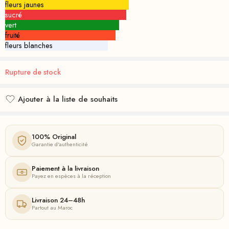
fleurs jaunes
sucré
vert
fruité
fleurs blanches
Rupture de stock
Ajouter à la liste de souhaits
Ajouté à la liste de souhaits
100% Original
Garantie d'authenticité
Paiement à la livraison
Payez en espèces à la réception
Livraison 24–48h
Partout au Maroc