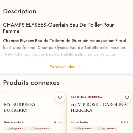
Description
CHAMPS ELYSEES-Guerlain Eau De Toillet Pour
Femme
Champs Elysees Eau de Toilette
de
Guerlain
est un parfum Floral
fruité pour femme.
Champs Elysees Eau de Toilette
a été lancé en
1996. Champs Elysees Eau de Toilette a été créé par Jacques
Guerlain et Jean-Paul Guerlain.
En savoir plus
riha.ma Description
Parfum
au
meilleurs
prix
chez
RIHA
la parfumerie en ligne en
Produits connexes
MAROC , le nouveau parfum d’une femme pleinement accompli.
90ml
★
50-ml
50-ml
★
Capable de surmonter tous les challenges, il ne prend jamais rien
CAROLINA HERRERA
pour acquis et continue obstinément de suivre le chemin qu’il s’est
MY BURBERRY –
212 VIP ROSE – CAROLINA
tracé. Son credo : aller toujours plus loin.
BURBERRY
HERRERA
S’il a souvent été qualifié de non conventionnel ou d’agitateur
Boisé ambré
Floral fruité
4,6
4,1
d’idée
Champs Elysees Eau de Toilette
de
Guerlain
d
reste un des
Sillage
Tenue
Sillage
Tenue
●●○○
●●○○
●●●○
●●●○