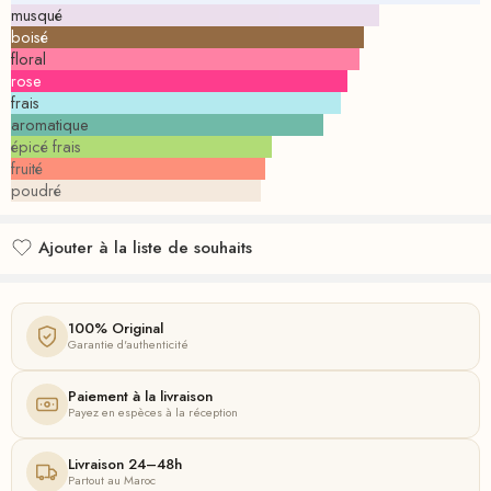
musqué
boisé
floral
rose
frais
aromatique
épicé frais
fruité
poudré
Ajouter à la liste de souhaits
Ajouté à la liste de souhaits
100% Original
Garantie d'authenticité
Paiement à la livraison
Payez en espèces à la réception
Livraison 24–48h
Partout au Maroc