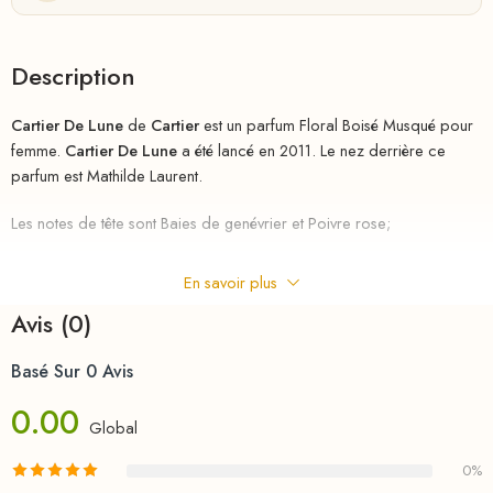
Description
Cartier De Lune
de
Cartier
est un parfum Floral Boisé Musqué pour
femme.
Cartier De Lune
a été lancé en 2011. Le nez derrière ce
parfum est Mathilde Laurent.
Les notes de tête sont Baies de genévrier et Poivre rose;
les notes de coeur sont Muguet,
En savoir plus
Rose,
Avis (0)
Cyclamen et Chèvrefeuille;
Basé Sur 0 Avis
0.00
les notes de fond sont Musc et Notes boisées.
Global
riha.ma Description
0%