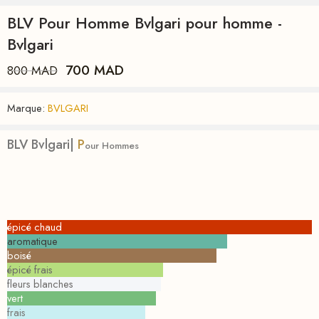
BLV Pour Homme Bvlgari pour homme -
Bvlgari
700
MAD
800
MAD
Marque:
BVLGARI
BLV Bvlgari|
P
our Hommes
épicé chaud
aromatique
boisé
épicé frais
fleurs blanches
vert
frais