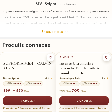
BLV Bvlgari
pour homme
BLV Pour Homme
de
Bvlgari
est un parfum Boisé Épicé pour homme.
BLV Pour Homme
a été lancé en 2001. Le nez derrière ce parfum est Alberto Morillas. Les notes de tête
sont Cardamome et Bois de santal; les notes de coeur sont Gingembre, Genévrier et
Galanga; les notes de fond sont Fleur de tabac, Bois de teck et Feuilles vertes.
En savoir plus
nous-contactez!
Produits connexes
100-ml
★
50-ml
100-ml
★
instagram
GIVENCHY
EUPHORIA MEN – CALVIN
Insense Ultramarine
KLEIN
Givenchy Eau de Toilette
100ml Pour Homme
Boisé épicé
Aromatique frais
4,2
4,2
Sillage
Tenue
Sillage
Tenue
●●●●
●●●●
●●●○
●●●●
700
–
399
550
900
MAD
MAD
MAD
CHOISIR
CHOISIR
Convaincu ? Passez au grand format →
Convaincu ? Passez au grand format →