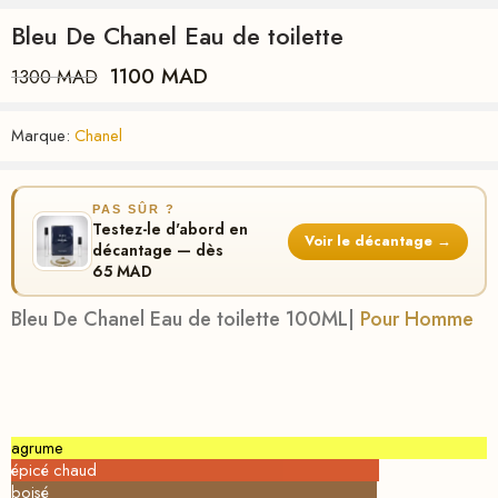
Bleu De Chanel Eau de toilette
1100
MAD
1300
MAD
Marque:
Chanel
PAS SÛR ?
Testez-le d'abord en
Voir le décantage →
décantage — dès
65 MAD
Bleu De Chanel Eau de toilette 100ML
|
Pour Homme
agrume
épicé chaud
boisé