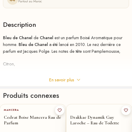
Partout au Maroc
Description
Bleu de Chanel
de
Chanel
est un parfum Boisé Aromatique pour
homme.
Bleu de Chanel
a été lancé en 2010. Le nez derrière ce
parfum est Jacques Polge. Les notes de tête sont Pamplemousse,
Citron,
Menthe et Poivre rose;
En savoir plus
les notes de coeur sont Gingembre,
Produits connexes
Noix de muscade,
MANCERA
Jasmin et Iso E Super;
Cedrat Boise Mancera Eau de
Drakkae Dynamik Guy
Parfum
Laroche – Eau de Toilette
les notes de fond sont Encens,