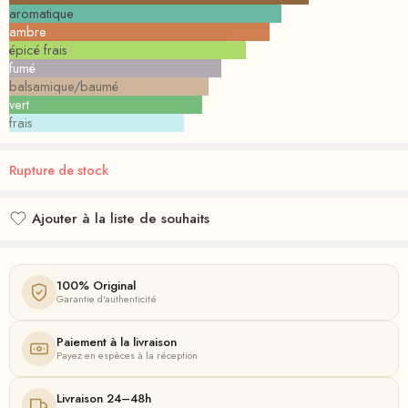
aromatique
ambre
épicé frais
fumé
balsamique/baumé
vert
frais
Rupture de stock
Ajouter à la liste de souhaits
Ajouté à la liste de souhaits
100% Original
Garantie d'authenticité
Paiement à la livraison
Payez en espèces à la réception
Livraison 24–48h