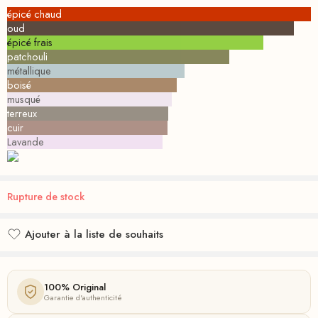
épicé chaud
oud
épicé frais
patchouli
métallique
boisé
musqué
terreux
cuir
Lavande
Rupture de stock
Ajouter à la liste de souhaits
Ajouté à la liste de souhaits
100% Original
Garantie d'authenticité