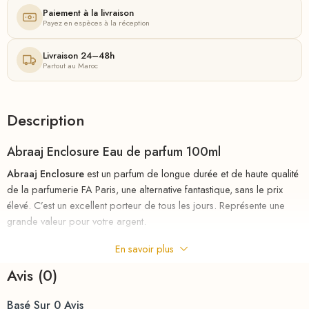
Paiement à la livraison
Payez en espèces à la réception
Livraison 24–48h
Partout au Maroc
Description
Abraaj Enclosure Eau de parfum 100ml
Abraaj Enclosure
est un parfum de longue durée et de haute qualité
de la parfumerie FA Paris, une alternative fantastique, sans le prix
élevé. C’est un excellent porteur de tous les jours. Représente une
grande valeur pour votre argent.
En savoir plus
riha.ma Description
Avis (0)
Parfum
au
meilleurs
prix
chez
RIHA
la parfumerie en ligne en
MAROC , le nouveau parfum d’un homme pleinement accompli.
Basé Sur 0 Avis