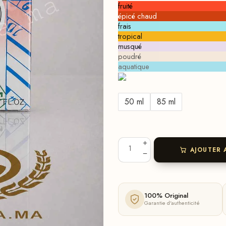
fruité
épicé chaud
frais
tropical
musqué
poudré
aquatique
50 ml
85 ml
AJOUTER 
100% Original
Garantie d'authenticité