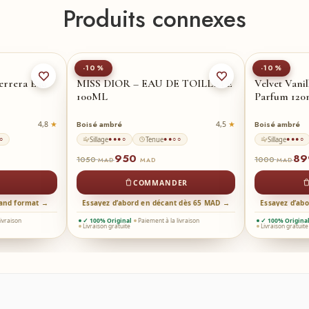
Produits connexes
30-ml
DIOR
MANCERA
-10%
-10%
errera Eau
MISS DIOR – EAU DE TOILLETE
Velvet Vani
100ML
Parfum 120
Boisé ambré
Boisé ambré
4,8
4,5
Sillage
Tenue
Sillage
○
●●●○
●●○○
●●●○
950
8
1050
1000
MAD
MAD
MAD
COMMANDER
rand format →
Essayez d’abord en décant dès 65 MAD →
Essayez d’ab
livraison
✓ 100% Original
Paiement à la livraison
✓ 100% Origina
Livraison gratuite
Livraison gratuite