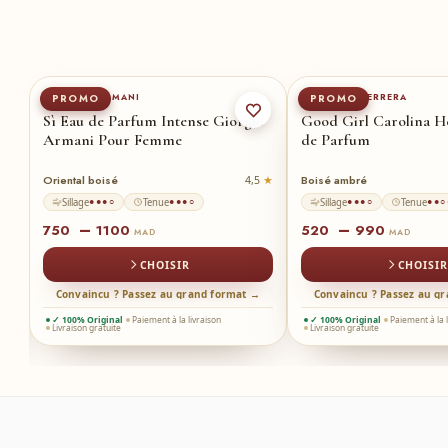
100-ml
★
50-ml
30-ml
80-ml
★
50-ml
GIORGIO ARMANI
CAROLINA HERRERA
PROMO
PROMO
Sì Eau de Parfum Intense Giorgio
Good Girl Carolina H
Armani Pour Femme
de Parfum
Oriental boisé
Boisé ambré
4
4,5
Sillage
Tenue
Sillage
Tenue
●●●○
●●●○
●●●○
●●○
–
–
750
1100
520
990
MAD
MAD
CHOISIR
CHOISIR
→
Convaincu ? Passez au grand format →
Convaincu ? Passez au g
✓ 100% Original
Paiement à la livraison
✓ 100% Original
Paiement à la 
Livraison gratuite
Livraison gratuite