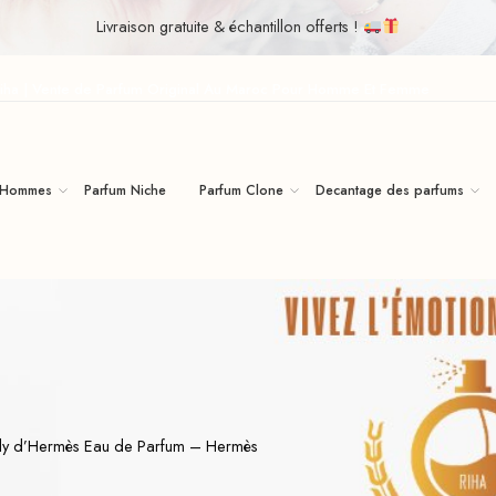
Livraison gratuite & échantillon offerts !
iha | Vente de Parfum Original Au Maroc Pour Homme Et Femme
 Hommes
Parfum Niche
Parfum Clone
Decantage des parfums
illy d’Hermès Eau de Parfum – Hermès