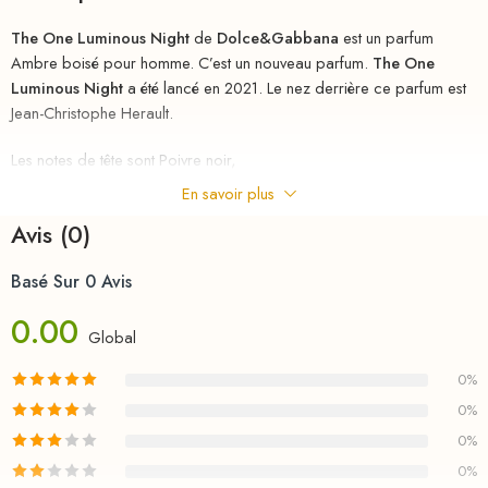
The One Luminous Night
de
Dolce&Gabbana
est un parfum
Ambre boisé pour homme. C’est un nouveau parfum.
The One
Luminous Night
a été lancé en 2021. Le nez derrière ce parfum est
Jean-Christophe Herault.
Les notes de tête sont Poivre noir,
En savoir plus
Basilic et Bergamote;
Avis (0)
les notes de coeur sont Dates,
Basé Sur 0 Avis
Sauge et Géranium;
0.00
Global
les notes de fond sont Bois de santal,
0%
Ambre et Encens.
0%
riha.ma Description
0%
0%
Parfum
au
meilleurs
prix
chez
RIHA
la parfumerie en ligne en