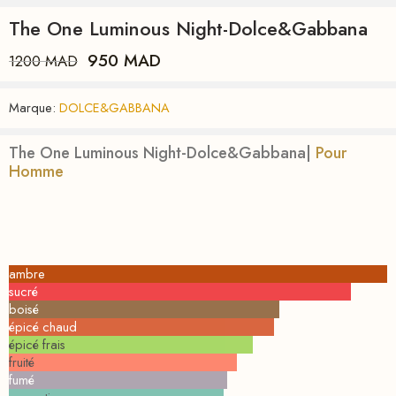
The One Luminous Night-Dolce&Gabbana
950
MAD
1200
MAD
Marque:
DOLCE&GABBANA
The One Luminous Night-Dolce&Gabbana|
Pour
Homme
ambre
sucré
boisé
épicé chaud
épicé frais
fruité
fumé