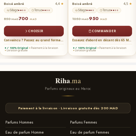
Boisé ambré
Boisé ambré
4,4
4,5
Sillage
Tenue
Sillage
Tenue
●●○○
●●○○
●●●○
●●○○
700
950
850
1050
MAD
MAD
MAD
MAD
CHOISIR
COMMANDER
Convaincu ? Passez au grand format →
Essayez d’abord en décant dès 65 MAD →
✓ 100% Original
Paiement à la livraison
✓ 100% Original
Paiement à la livraison
Livraison gratuite
Livraison gratuite
Riha
.ma
Parfums originaux au Maroc
Paiement à la livraison · Livraison gratuite dès 200 MAD
Parfums Hommes
Parfums Femmes
Eau de parfum Homme
Eau de parfum Femmes