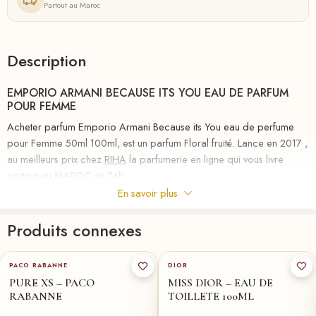
Partout au Maroc
Description
EMPORIO ARMANI BECAUSE ITS YOU EAU DE PARFUM
POUR FEMME
Acheter parfum Emporio Armani Because its You eau de perfume
pour Femme 50ml 100ml, est un parfum Floral fruité. Lance en 2017 ,
au meilleurs prix chez
RIHA
la parfumerie en ligne qui vous livre
partout au MAROC en 24h
En savoir plus
Armani annonce un nouveau couple parfumé et un nouveau pilier de
la ligne Emporio Armani censés représenter «une incarnation
Produits connexes
olfactive de l’authentique amour des temps modernes». L’édition
50-ml
★
féminine Parce que c’est toi et le masculin Stronger With You paraîtra
PACO RABANNE
DIOR
en juin 2017. Notes de tête: framboise, néroli. Coeur: Rose absolue.
PURE XS – PACO
MISS DIOR – EAU DE
Base: vanille, musc . Pour plus des parfums Floral fruité au meilleurs
RABANNE
TOILLETE 100ML
prix au Maroc voir notre collection
FAMILLE
/
FRUITÉE