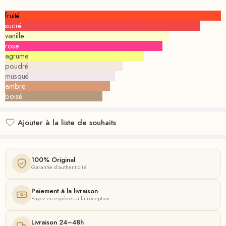
fruité
sucré
vanille
rose
agrume
poudré
musqué
ambre
boisé
Ajouter à la liste de souhaits
Ajouté à la liste de souhaits
100% Original
Garantie d'authenticité
Paiement à la livraison
Payez en espèces à la réception
Livraison 24–48h