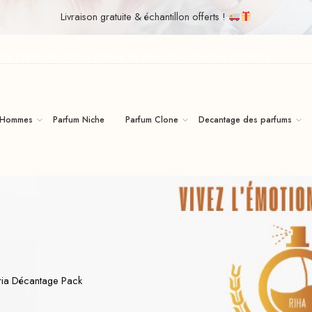
Livraison gratuite & échantillon offerts !
iha | Vente de Parfum Original Au Maroc Pour Homme Et Femme
 Hommes
Parfum Niche
Parfum Clone
Decantage des parfums
ria Décantage Pack