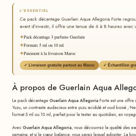
L’ESSENTIEL
Ce pack décantage Guerlain Aqua Allegoria Forte regroupe
avant d’investir, il offre une tenue de 6 à 8 heures avec 
✦
Pack décantage 3 parfums Guerlain
✦
Formats 5 ml ou 10 ml
✦
Paiement à la livraison Maroc
✓ Livraison gratuite partout au Maroc
✓ Échantillon gr
À propos de Guerlain Aqua Allego
Le pack décantage
Guerlain Aqua Allegoria
Forte est une offre
Yuzu, un contraste audacieux entre yuzu acidulé et oud boisé ; Ne
format 5 ml ou 10 ml, parfait pour le tester au quotidien, en voyage
Avec
Guerlain Aqua Allegoria
, vous découvrez la qualité des ea
semaine, et si le cœur balance, vous savez lequel adopter. La bou