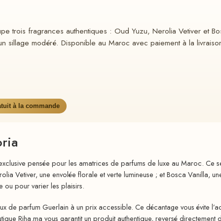
 trois fragrances authentiques : Oud Yuzu, Nerolia Vetiver et Bosc
un sillage modéré. Disponible au Maroc avec paiement à la livraison e
atuit à la commande
ria
 exclusive pensée pour les amatrices de parfums de luxe au Maroc. Ce se
rolia Vetiver, une envolée florale et verte lumineuse ; et Bosca Vanilla,
 ou pour varier les plaisirs.
ux de parfum Guerlain à un prix accessible. Ce décantage vous évite l’ac
tique Riha.ma vous garantit un produit authentique, reversé directement 