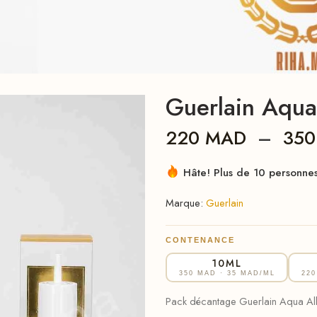
Guerlain Aqua
220
MAD
–
35
Hâte! Plus de 10 personnes 
Marque:
Guerlain
CONTENANCE
10ML
350 MAD
· 35 MAD/ML
22
Pack décantage Guerlain Aqua Alleg