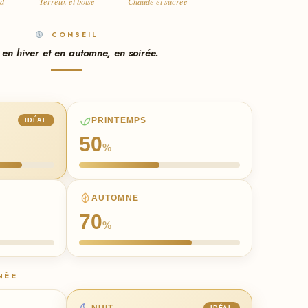
nd
Terreux et boisé
Chaude et sucrée
CONSEIL
 en hiver et en automne, en soirée.
PRINTEMPS
IDÉAL
50
%
AUTOMNE
70
%
NÉE