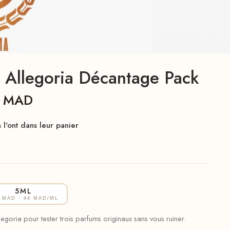
 Allegoria Décantage Pack
0
MAD
l'ont dans leur panier
5ML
0 MAD
· 44 MAD/ML
oria pour tester trois parfums originaux sans vous ruiner.