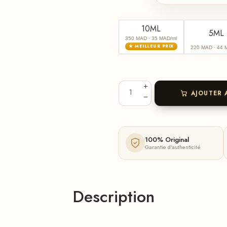
10ML
5ML
350 MAD
· 35 MAD/ml
★ MEILLEUR PRIX
220 MAD
· 44 
AJOUTER 
100% Original
Garantie d'authenticité
Description