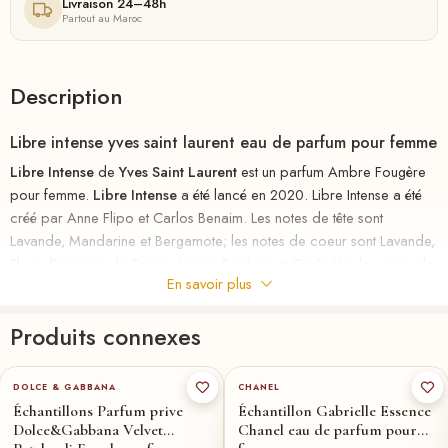
Livraison 24–48h
Partout au Maroc
Description
Libre intense yves saint laurent eau de parfum pour femme
Libre Intense
de
Yves Saint Laurent
est un parfum Ambre Fougère
pour femme.
Libre Intense
a été lancé en 2020. Libre Intense a été
créé par Anne Flipo et Carlos Benaim. Les notes de tête sont
Lavande, Mandarine et Bergamote; les notes de coeur sont Lavande,
Fleur d’oranger de Tunisie, Jasmin Sambac et Orchidée; les notes de
En savoir plus
fond sont Vanille de Madagascar, Fève de tonka, Ambre gris et
Vétiver.
Produits connexes
Une intensité florale ardente pour une femme à la liberté rugissante
qui vie selon ses instincts.
DOLCE & GABBANA
CHANEL
Échantillons Parfum prive
Échantillon Gabrielle Essence
L’HISTOIRE
Dolce&Gabbana Velvet
Chanel eau de parfum pour
La femme Libre déchaine ses instincts les plus brûlants. Audacieuse,