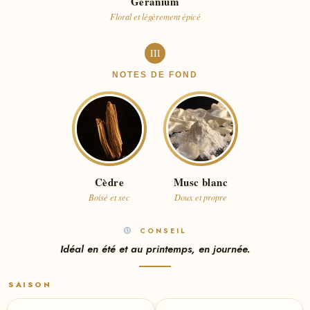
Géranium
Floral et légèrement épicé
III
NOTES DE FOND
Cèdre
Musc blanc
Boisé et sec
Doux et propre
CONSEIL
Idéal en été et au printemps, en journée.
SAISON