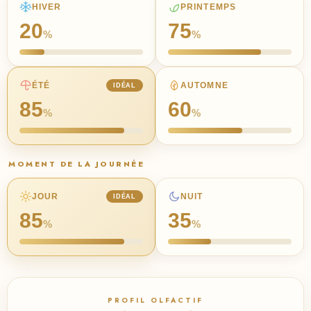
HIVER
PRINTEMPS
20
75
%
%
ÉTÉ
AUTOMNE
IDÉAL
85
60
%
%
MOMENT DE LA JOURNÉE
JOUR
NUIT
IDÉAL
85
35
%
%
PROFIL OLFACTIF