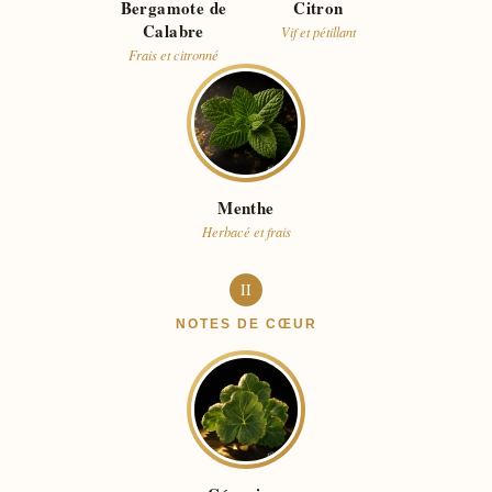
Bergamote de
Citron
Calabre
Vif et pétillant
Frais et citronné
Menthe
Herbacé et frais
II
NOTES DE CŒUR