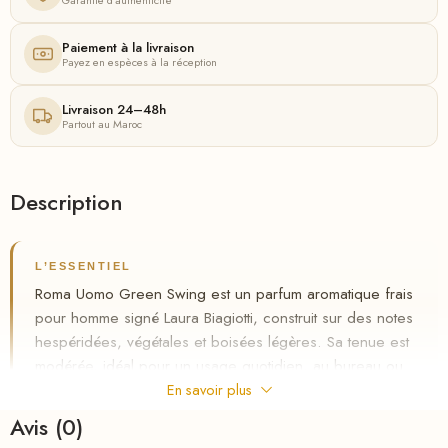
Paiement à la livraison
Payez en espèces à la réception
Livraison 24–48h
Partout au Maroc
Description
L’ESSENTIEL
Roma Uomo Green Swing est un parfum aromatique frais
pour homme signé Laura Biagiotti, construit sur des notes
hespéridées, végétales et boisées légères. Sa tenue est
modérée, idéal pour un usage quotidien, au bureau ou
en journée estivale. Disponible au Maroc chez Riha.ma
En savoir plus
avec livraison gratuite et paiement à la livraison.
Avis (0)