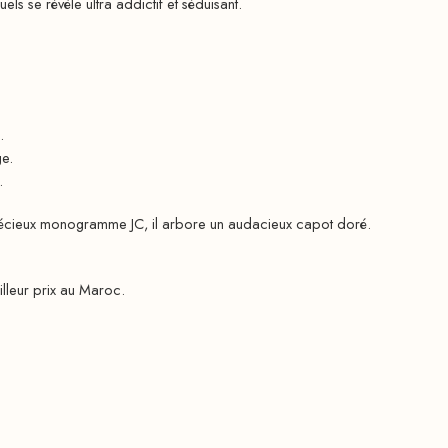
s se révèle ultra addictif et séduisant.
.
ge.
.
précieux monogramme JC, il arbore un audacieux capot doré.
lleur prix au Maroc.