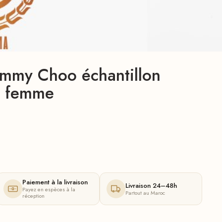
immy Choo échantillon
r femme
Paiement à la livraison
Livraison 24–48h
Payez en espèces à la
Partout au Maroc
réception