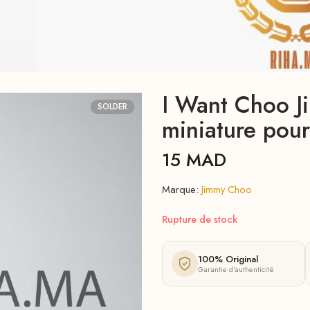
I Want Choo J
SOLDER
miniature pou
15
MAD
Marque:
Jimmy Choo
Rupture de stock
100% Original
Garantie d'authenticité