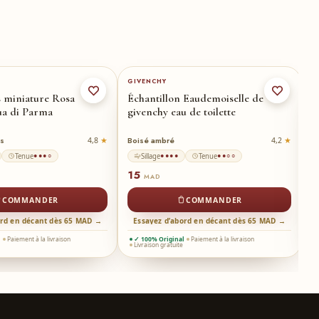
GIVENCHY
D
s miniature Rosa
Échantillon Eaudemoiselle de
É
ua di Parma
givenchy eau de toilette
D
D
is
Boisé ambré
B
4,8
4,2
Tenue
Sillage
Tenue
●●●○
●●●●
●●○○
15
MAD
COMMANDER
COMMANDER
ord en décant dès 65 MAD →
Essayez d’abord en décant dès 65 MAD →
l
Paiement à la livraison
✓ 100% Original
Paiement à la livraison
Livraison gratuite