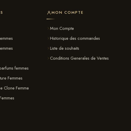
ES
MON COMPTE
s
Mon Compte
Femmes
Historique des commandes
 Femmes
Liste de souhaits
Conditions Generales de Ventes
parfums femmes
ature Femmes
ue Clone Femme
 Femmes