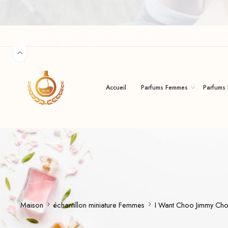
Riha | Vente de Parfum Original Au Maroc Pour Homme Et Femme R
Accueil
Parfums Femmes
Parfums
Maison
échantillon miniature Femmes
I Want Choo Jimmy Cho