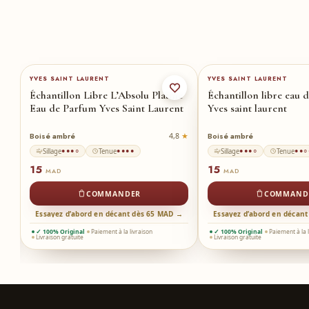
YVES SAINT LAURENT
YVES SAINT LAURENT
Échantillon Libre L’Absolu Platine
Échantillon libre eau 
Eau de Parfum Yves Saint Laurent
Yves saint laurent
Boisé ambré
Boisé ambré
7
4,8
Sillage
Tenue
Sillage
Tenue
●●●○
●●●●
●●●○
●●○
15
15
MAD
MAD
COMMANDER
COMMAND
 →
Essayez d’abord en décant dès 65 MAD →
Essayez d’abord en décan
✓ 100% Original
Paiement à la livraison
✓ 100% Original
Paiement à la 
Livraison gratuite
Livraison gratuite