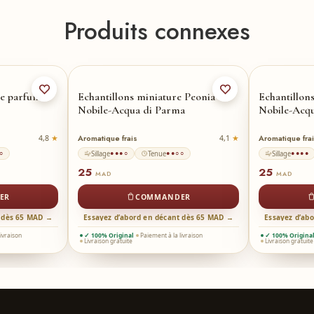
Produits connexes
de parfum
Echantillons miniature Peonia
Echantillon
Nobile-Acqua di Parma
Nobile-Acq
Aromatique frais
Aromatique fra
4,8
4,1
Sillage
Tenue
Sillage
○
●●●○
●●○○
●●●●
25
25
MAD
MAD
ER
COMMANDER
t dès 65 MAD →
Essayez d’abord en décant dès 65 MAD →
Essayez d’ab
livraison
✓ 100% Original
Paiement à la livraison
✓ 100% Origina
Livraison gratuite
Livraison gratuite