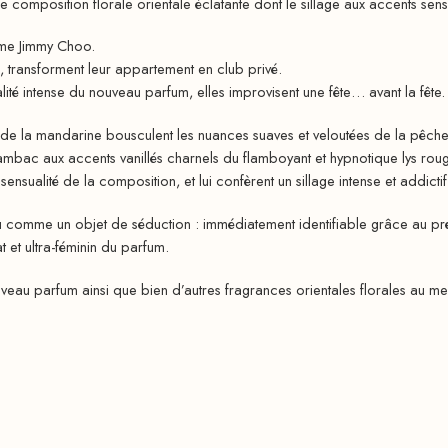
omposition florale orientale éclatante dont le sillage aux accents sensuel
emme Jimmy Choo.
, transforment leur appartement en club privé.
lité intense du nouveau parfum, elles improvisent une fête… avant la fête.
s de la mandarine bousculent les nuances suaves et veloutées de la pêche
ambac aux accents vanillés charnels du flamboyant et hypnotique lys rou
sensualité de la composition, et lui confèrent un sillage intense et addictif
nçu comme un objet de séduction : immédiatement identifiable grâce au 
t et ultra-féminin du parfum.
eau parfum ainsi que bien d’autres fragrances orientales florales au mei