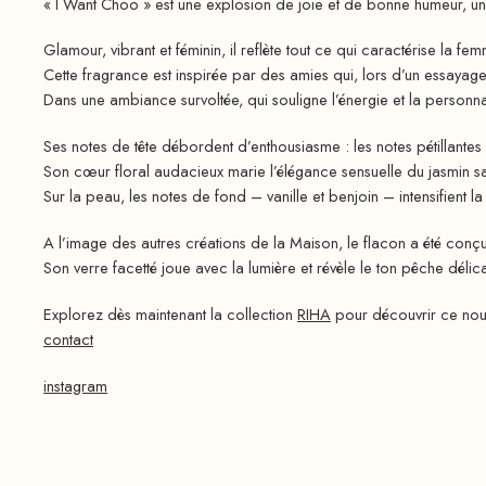
« I Want Choo » est une explosion de joie et de bonne humeur, une c
Glamour, vibrant et féminin, il reflète tout ce qui caractérise la f
Cette fragrance est inspirée par des amies qui, lors d’un essayage
Dans une ambiance survoltée, qui souligne l’énergie et la personna
Ses notes de tête débordent d’enthousiasme : les notes pétillante
Son cœur floral audacieux marie l’élégance sensuelle du jasmin s
Sur la peau, les notes de fond – vanille et benjoin – intensifient la 
A l’image des autres créations de la Maison, le flacon a été co
Son verre facetté joue avec la lumière et révèle le ton pêche délica
Explorez dès maintenant la collection
RIHA
pour découvrir ce nouv
contact
instagram