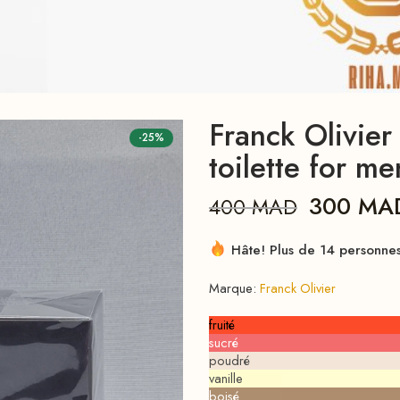
Franck Olivi
-25%
toilette for m
300
MA
400
MAD
Hâte! Plus de 14 personnes 
Marque:
Franck Olivier
fruité
sucré
poudré
vanille
boisé