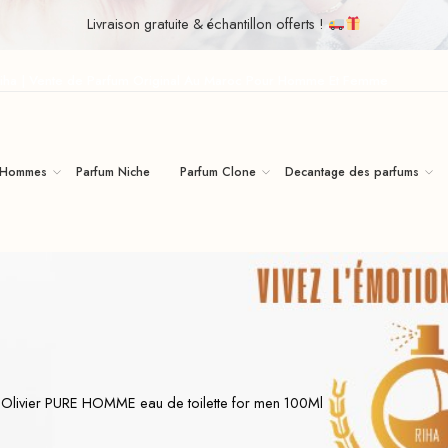
Livraison gratuite & échantillon offerts !
iha | Vente de Parfum Original Au Maroc Pour Homme Et Femme
 Hommes
Parfum Niche
Parfum Clone
Decantage des parfums
 Olivier PURE HOMME eau de toilette for men 100Ml