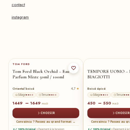
contact
instagram
150-ml
★
100-ml
100-ml
★
5
TOM FORD
Tom Ford Black Orchid – Eau de
TEMPORE UOMO –
Parfum Mixte 50ml / 100ml
BIAGIOTTI
Oriental boisé
Boisé épicé
2
4,7
Sillage
Tenue
Sillage
Tenue
●●○○
●●○○
●●○○
●●●
–
–
1449
1649
450
550
MAD
MAD
CHOISIR
CHOISIR
→
Convaincu ? Passez au grand format →
Convaincu ? Passez au g
✓ 100% Original
Paiement à la livraison
✓ 100% Original
Paiement à la 