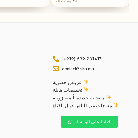
Livraison gratuite
(+212) 639-231417
contact@riha.ma
عروض حصرية
تخفيضات هايلة
منتجات جديدة بأثمنة زوينة
مفاجآت غير للناس ديال القناة
قناتنا على الواتساب