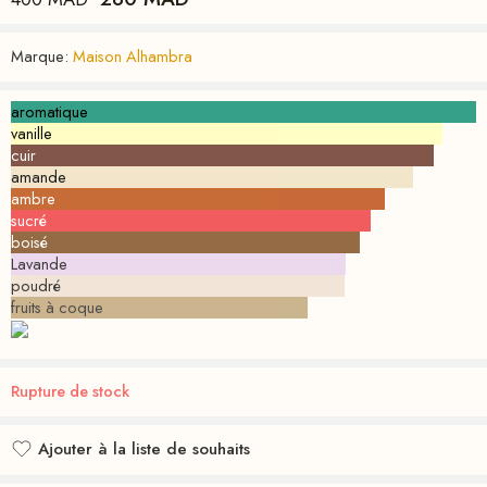
Marque:
Maison Alhambra
aromatique
vanille
cuir
amande
ambre
sucré
boisé
Lavande
poudré
fruits à coque
Rupture de stock
Ajouter à la liste de souhaits
Ajouté à la liste de souhaits