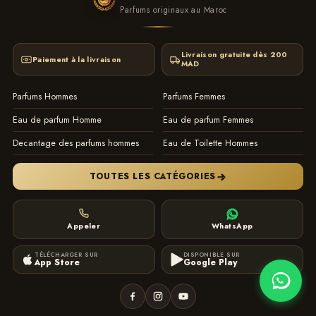
tracé. Son credo : aller toujours plus loin.Capable de surmonter tous
Parfums originaux au Maroc
les challenges. Il ne prend jamais rien pour acquis et continue
obstinément de suivre le chemin qu’il s’est tracé. aller toujours plus
loin.Capable de surmonter tous les challenges. Il ne prend jamais
Livraison gratuite dès 200
Paiement à la livraison
MAD
rien pour acquis et continue obstinément de suivre le chemin qu’il
s’est tracé.
contact
instagram
Parfums Hommes
Parfums Femmes
Eau de parfum Homme
Eau de parfum Femmes
Decantage des parfums hommes
Eau de Toilette Hommes
TOUTES LES CATÉGORIES
Appeler
WhatsApp
TÉLÉCHARGER SUR
DISPONIBLE SUR
App Store
Google Play