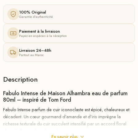
100% Original
Garantie d'authenticité
Paiement à la livraison
Payez en espèces à la réception
Livraison 24–48h
Partout au Maroc
Description
Fabulo Intense de Maison Alhambra eau de parfum
80ml – inspiré de Tom Ford
Fabulo Intense parfum de cuir iconoclaste est épicé, chaleureux et
décadent. Un cœur gourmand d’amande et d’iris imprègne la
richesse texturale du cuir succulent intensifié par un accord floral
d’iris. L’effet est d’une beauté si exquise qu’aucun autre nom ne
En savoir plus
conviendrait.
riha.ma Description