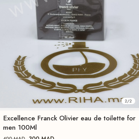
2
/
2
Excellence Franck Olivier eau de toilette for
men 100Ml
300
MAD
400
MAD