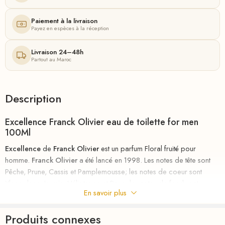
Paiement à la livraison
Payez en espèces à la réception
Livraison 24–48h
Partout au Maroc
Description
Excellence Franck Olivier eau de toilette for men
100Ml
Excellence
de
Franck Olivier
est un parfum Floral fruité pour
homme.
Franck Olivier
a été lancé en 1998. Les notes de tête sont
Pêche, Prune, Cassis et Pamplemousse; les notes de coeur sont
Ylang-ylang, Jasmin, Héliotrope et Rose; les notes de fond sont
En savoir plus
Vanille, Musc et Bois de santal.
riha.ma Description
Produits connexes