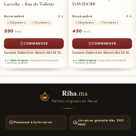
Laroche – Eau de Toilette
DAVIDOFF
Pour plus des parfums Aromatique Fougère au meilleurs
prix au Maroc voir notre collection FAMILLE
Boisé ambré
Boisé ambré
4
4
/AROMATIQUE.
Sillage
Tenue
Sillage
Tenue
●●○○
●●○○
●●●○
●●○○
550
450
MAD
MAD
COMMANDER
COMMANDER
Essayez d’abord en décant dès 65 MAD →
Essayez d’abord en décant dès 65 MAD →
✓ 100% Original
Paiement à la livraison
✓ 100% Original
Paiement à la livraison
Livraison gratuite
Livraison gratuite
Riha
.ma
Parfums originaux au Maroc
Livraison gratuite dès 200
Paiement à la livraison
MAD