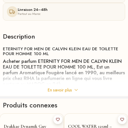
Livraison 24–48h
Partout au Maroc
Description
ETERNITY FOR MEN DE CALVIN KLEIN EAU DE TOILETTE
POUR HOMME 100 ML
Acheter parfum ETERNITY FOR MEN DE CALVIN KLEIN
EAU DE TOILETTE POUR HOMME 100 ML, Est un
parfum Aromatique Fougère lancé en 1990, au meilleurs
prix chez
RIHA
la parfumerie en ligne qui vous livre
partout au MAROC en 24h.
En savoir plus
Eternity for men reflète l’esprit de l’homme
contemporain attaché aux valeurs traditionnelles et
Produits connexes
éternelles » Calvin Klein. Les notes fraîches et toniques
de la fragrance Eternity for men symbolisent l’idéal de
l’amour éternel. Eternity for men : un accord classique et
frais de notes florales masculines, vertes de senteurs
boisées.
Drakkae Dynamik Guy
COOL WATER 125ml –