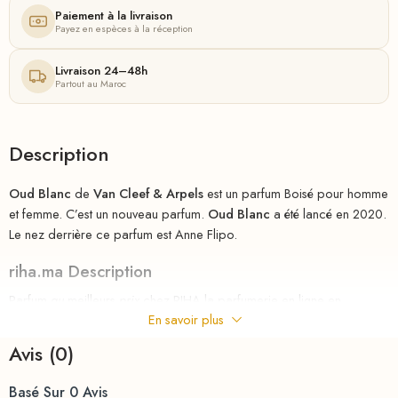
Paiement à la livraison
Payez en espèces à la réception
Livraison 24–48h
Partout au Maroc
Description
Oud Blanc
de
Van Cleef & Arpels
est un parfum Boisé pour homme
et femme. C’est un nouveau parfum.
Oud Blanc
a été lancé en 2020.
Le nez derrière ce parfum est Anne Flipo.
riha.ma Description
Parfum
au
meilleurs
prix
chez
RIHA
la parfumerie en ligne en
En savoir plus
MAROC , le nouveau parfum d’un homme pleinement accompli.
Capable de surmonter tous les challenges, il ne prend jamais rien
Avis (0)
pour acquis et continue obstinément de suivre le chemin qu’il s’est
tracé. Son credo : aller toujours plus loin.
Basé Sur 0 Avis