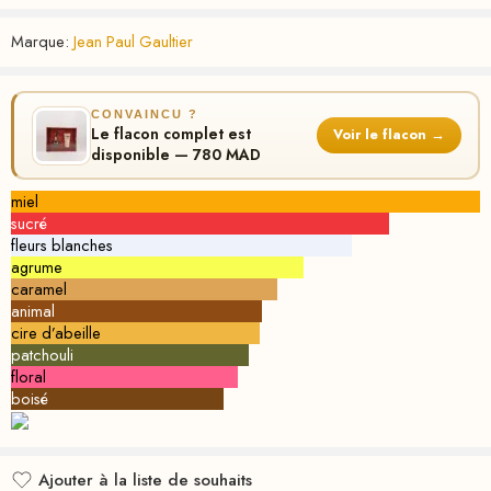
Marque:
Jean Paul Gaultier
CONVAINCU ?
Le flacon complet est
Voir le flacon →
disponible — 780 MAD
miel
sucré
fleurs blanches
agrume
caramel
animal
cire d’abeille
patchouli
floral
boisé
Ajouter à la liste de souhaits