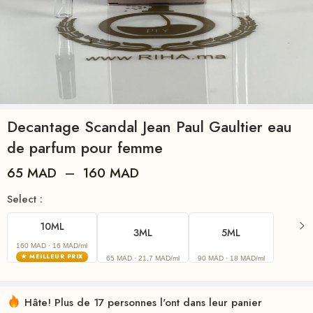
Decantage Scandal Jean Paul Gaultier eau
de parfum pour femme
65
MAD
–
160
MAD
Select :
10ML
3ML
5ML
160 MAD
· 16 MAD/ml
★ MEILLEUR PRIX
65 MAD
· 21.7 MAD/ml
90 MAD
· 18 MAD/ml
Hâte! Plus de 17 personnes l'ont dans leur panier