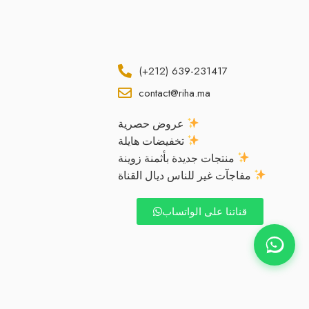
(+212) 639-231417
contact@riha.ma
عروض حصرية
تخفيضات هايلة
منتجات جديدة بأثمنة زوينة
مفاجآت غير للناس ديال القناة
قناتنا على الواتساب