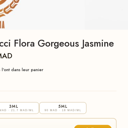
ci Flora Gorgeous Jasmine
MAD
l'ont dans leur panier
3ML
5ML
 MAD
· 21.7 MAD/ML
90 MAD
· 18 MAD/ML