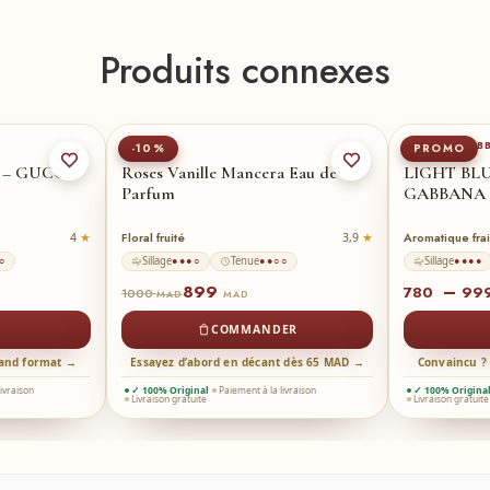
Produits connexes
30-ml
20
MANCERA
DOLCE & GAB
-10%
PROMO
 – GUCCI
Roses Vanille Mancera Eau de
LIGHT BL
Parfum
GABBANA
Floral fruité
Aromatique fra
4
3,9
Sillage
Tenue
Sillage
○
●●●○
●●○○
●●●●
899
–
780
99
1000
MAD
MAD
COMMANDER
rand format →
Essayez d’abord en décant dès 65 MAD →
Convaincu ?
livraison
✓ 100% Original
Paiement à la livraison
✓ 100% Origina
Livraison gratuite
Livraison gratuite