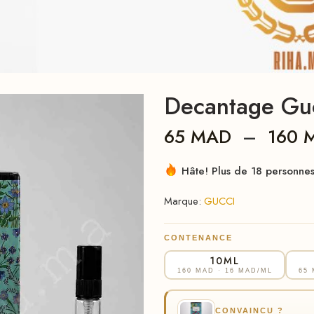
Decantage Guc
65
MAD
–
160
Hâte! Plus de 18 personnes 
Marque:
GUCCI
CONTENANCE
10ML
160 MAD
· 16 MAD/ML
65
CONVAINCU ?