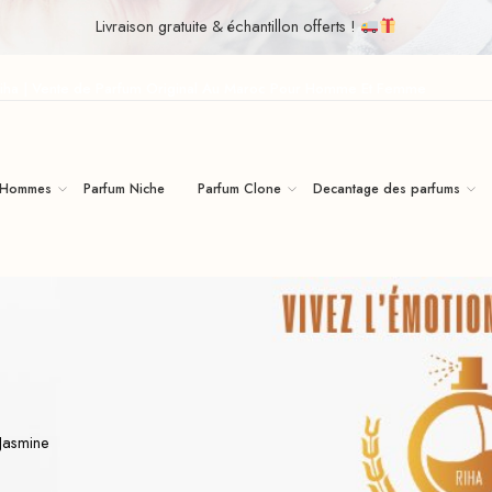
Livraison gratuite & échantillon offerts !
iha | Vente de Parfum Original Au Maroc Pour Homme Et Femme
 Hommes
Parfum Niche
Parfum Clone
Decantage des parfums
Jasmine