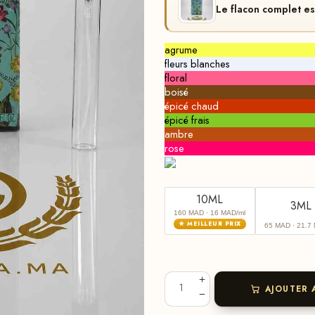
Le flacon complet e
agrume
fleurs blanches
floral
boisé
épicé chaud
épicé frais
ambre
rose
10ML
3ML
160 MAD
· 16 MAD/ml
★ MEILLEUR PRIX
65 MAD
· 21.7
AJOUTER 