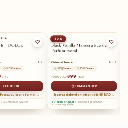
0-ml
★
100-ml
BANA
MANCERA
H
-10%
UE – DOLCE
Black Vanilla Mancera Eau de
B
Parfum 120ml
is
Oriental boisé
B
4
4,5
Tenue
Sillage
Tenue
●●○○
●●●○
●●●○
899
9
4
1000
MAD
MAD
MAD
CHOISIR
COMMANDER
 Passez au grand format →
Essayez d’abord en décant dès 65 MAD →
l
Paiement à la livraison
✓ 100% Original
Paiement à la livraison
Livraison gratuite