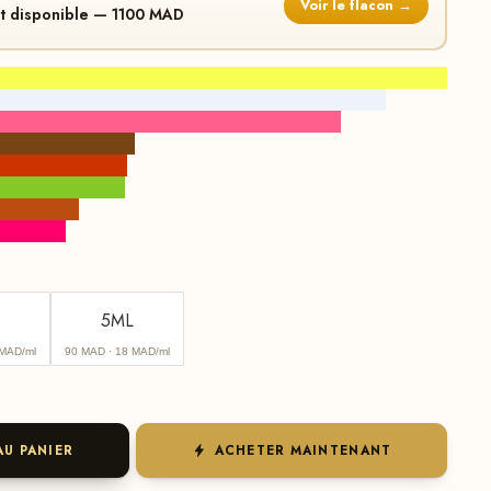
Voir le flacon →
st disponible — 1100 MAD
5ML
 MAD/ml
90 MAD
· 18 MAD/ml
AU PANIER
ACHETER MAINTENANT