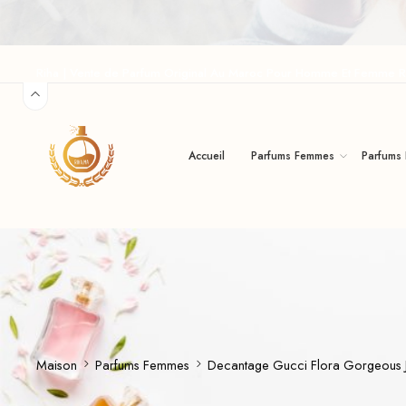
Riha | Vente de Parfum Original Au Maroc Pour Homme Et Femme R
Accueil
Parfums Femmes
Parfums
Maison
Parfums Femmes
Decantage Gucci Flora Gorgeous 