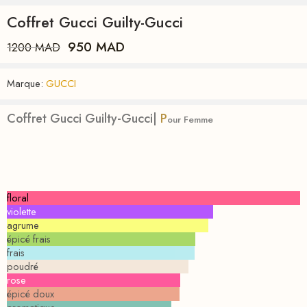
Coffret Gucci Guilty-Gucci
950
MAD
1200
MAD
Marque:
GUCCI
Coffret Gucci Guilty-Gucci|
P
our Femme
floral
violette
agrume
épicé frais
frais
poudré
rose
épicé doux