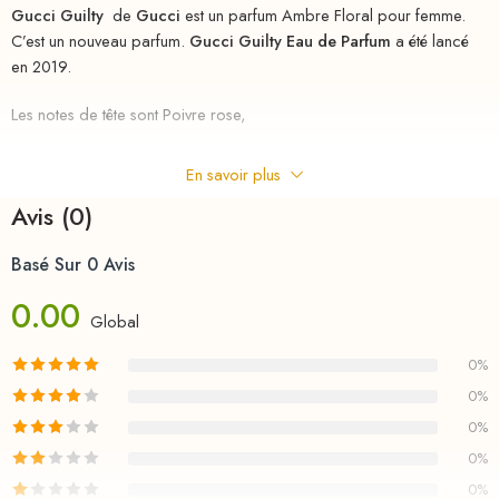
Gucci Guilty
de
Gucci
est un parfum Ambre Floral pour femme.
C’est un nouveau parfum.
Gucci Guilty Eau de Parfum
a été lancé
en 2019.
Les notes de tête sont Poivre rose,
Mandarine et Bergamote;
En savoir plus
les notes de coeur sont Lila,
Avis (0)
Violette,
Basé Sur 0 Avis
0.00
Géranium et Rose;
Global
les notes de fond sont Patchouli et Ambre.
0%
riha.ma Description
0%
0%
Parfum
au
meilleurs
prix
chez
RIHA
la parfumerie en ligne en
0%
MAROC , le nouveau parfum d’un homme pleinement accompli.
Capable de surmonter tous les challenges, il ne prend jamais rien
0%