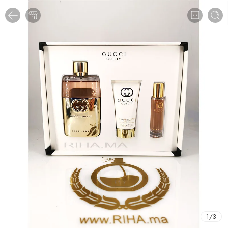
1
/
3