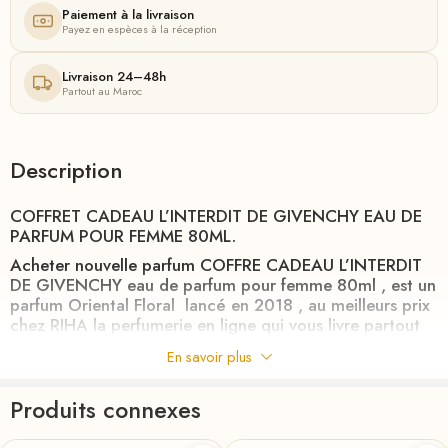
Paiement à la livraison
Payez en espèces à la réception
Livraison 24–48h
Partout au Maroc
Description
COFFRET CADEAU L’INTERDIT DE GIVENCHY EAU DE
PARFUM POUR FEMME 80ML.
Acheter nouvelle parfum COFFRE CADEAU L’INTERDIT
DE GIVENCHY eau de parfum pour femme 80ml , est un
parfum Oriental Floral lancé en 2018 , au meilleurs prix
chez
RIHA
la perfumerie en ligne qui vous livre partout
au MAROC en 24h.
En savoir plus
Givenchy signe sa nouvelle fragrance: un hommage à
une féminité audacieuse. Ne rien s’interdire. Ne rien se
Produits connexes
laisser interdire.
200-ml
★
100-ml
80-ml
★
50-ml
30-ml
Une invitation à franchir ses propres limites et dépasser