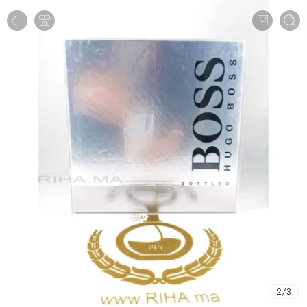
2
/
3