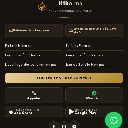
Riha
.ma
Parfums originaux au Maroc
Livraison gratuite dès 200
Paiement à la livraison
MAD
Parfums Hommes
Parfums Femmes
Eau de parfum Homme
Eau de parfum Femmes
Decantage des parfums hommes
Eau de Toilette Hommes
TOUTES LES CATÉGORIES
Appeler
WhatsApp
TÉLÉCHARGER SUR
DISPONIBLE SUR
App Store
Google Play