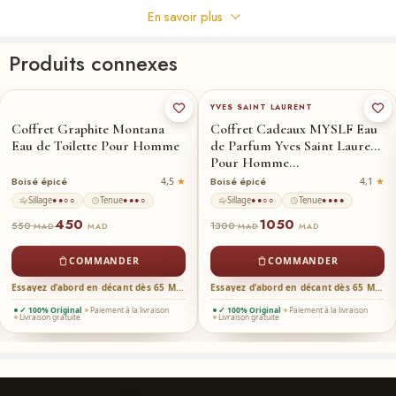
En savoir plus
Commentaires
Produits connexes
Il n'y a pas encore de critiques.
YVES SAINT LAURENT
Coffret Graphite Montana
Coffret Cadeaux MYSLF Eau
Eau de Toilette Pour Homme
de Parfum Yves Saint Laurent
Pour Homme…
Boisé épicé
Boisé épicé
4,5
4,1
Sillage
Tenue
Sillage
Tenue
●●○○
●●●○
●●○○
●●●●
450
1050
550
1300
MAD
MAD
MAD
MAD
COMMANDER
COMMANDER
Essayez d’abord en décant dès 65 MAD →
Essayez d’abord en décant dès 65 MAD →
✓ 100% Original
Paiement à la livraison
✓ 100% Original
Paiement à la livraison
Livraison gratuite
Livraison gratuite