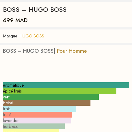
BOSS – HUGO BOSS
699
MAD
Marque:
HUGO BOSS
BOSS – HUGO BOSS|
Pour Homme
aromatique
épicé frais
vert
boisé
frais
fruité
lavender
herbacé