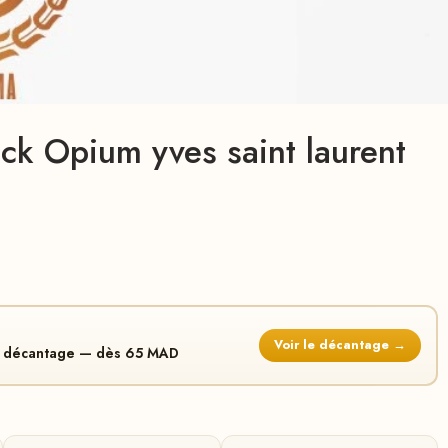
ack Opium yves saint laurent
Voir le décantage →
en décantage — dès 65 MAD