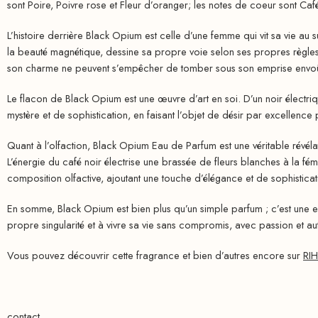
sont Poire, Poivre rose et Fleur d’oranger; les notes de coeur sont Caf
L’histoire derrière Black Opium est celle d’une femme qui vit sa vie au s
la beauté magnétique, dessine sa propre voie selon ses propres règles. 
son charme ne peuvent s’empêcher de tomber sous son emprise envoû
Le flacon de Black Opium est une œuvre d’art en soi. D’un noir électriqu
mystère et de sophistication, en faisant l’objet de désir par excellence
Quant à l’olfaction, Black Opium Eau de Parfum est une véritable révélati
L’énergie du café noir électrise une brassée de fleurs blanches à la fémi
composition olfactive, ajoutant une touche d’élégance et de sophisticat
En somme, Black Opium est bien plus qu’un simple parfum ; c’est une ex
propre singularité et à vivre sa vie sans compromis, avec passion et aut
Vous pouvez découvrir cette fragrance et bien d’autres encore sur
RI
contact