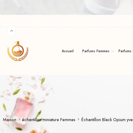
Riha | Vente de Parfum Original Au Maroc Pour Homme Et Femme Riha 
Accueil
Parfums Femmes
Parfums
Maison
échantillon miniature Femmes
Échantillon Black Opium yve