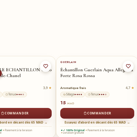
GUERLAIN
RE ECHANTILLON Coco
Échantillon Guerlain Aqua Allegoria
lle-Chanel
Forte Rosa Rossa
Aromatique frais
3,9
4,7
Tenue
Sillage
Tenue
●●●○
●●●●
●●●○
15
MAD
COMMANDER
COMMANDER
abord en décant dès 65 MAD →
Essayez d’abord en décant dès 65 MAD →
al
Paiement à la livraison
✓ 100% Original
Paiement à la livraison
te
Livraison gratuite