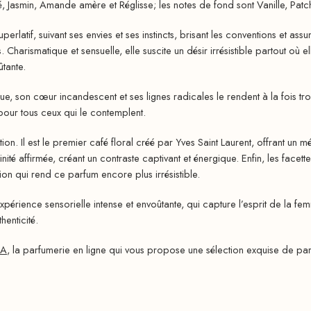
é, Jasmin, Amande amère et Réglisse; les notes de fond sont Vanille, Pat
uperlatif, suivant ses envies et ses instincts, brisant les conventions et a
Charismatique et sensuelle, elle suscite un désir irrésistible partout où 
tante.
e, son cœur incandescent et ses lignes radicales le rendent à la fois troub
 pour tous ceux qui le contemplent.
on. Il est le premier café floral créé par Yves Saint Laurent, offrant un mé
nité affirmée, créant un contraste captivant et énergique. Enfin, les face
ion qui rend ce parfum encore plus irrésistible.
périence sensorielle intense et envoûtante, qui capture l’esprit de la 
henticité.
HA
, la parfumerie en ligne qui vous propose une sélection exquise de par