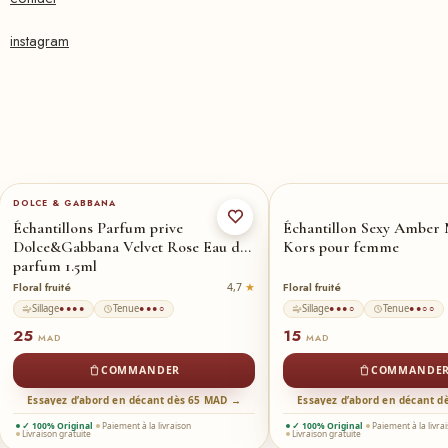
instagram
DOLCE & GABBANA
Échantillons Parfum prive
Échantillon Sexy Amber 
Dolce&Gabbana Velvet Rose Eau de
Kors pour femme
parfum 1.5ml
Floral fruité
Floral fruité
4,7
Sillage
Tenue
Sillage
Tenue
●●●●
●●●○
●●●○
●●○○
25
15
MAD
MAD
COMMANDER
COMMANDE
Essayez d’abord en décant dès 65 MAD →
Essayez d’abord en décant 
✓ 100% Original
Paiement à la livraison
✓ 100% Original
Paiement à la livra
Livraison gratuite
Livraison gratuite