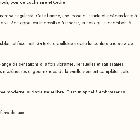
chouli, Bois de cachemire et Cèdre.
ssumant sa singularité. Cette femme, une icône puissante et indépendante à
elle va. Son appel est impossible à ignorer, et ceux qui succombent à
lant et fascinant. Sa texture pailletée inédite lui confère une aura de
lange de sensations à la fois vibrantes, sensuelles et saisissantes.
ttes mystérieuses et gourmandes de la vanille viennent compléter cette
femme moderne, audacieuse et libre. C’est un appel à embrasser sa
fums de luxe.