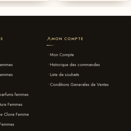
ES
MON COMPTE
s
Mon Compte
Femmes
Historique des commandes
 Femmes
Liste de souhaits
Conditions Generales de Ventes
parfums femmes
ature Femmes
ue Clone Femme
 Femmes