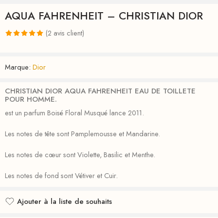
AQUA FAHRENHEIT – CHRISTIAN DIOR
(
2
avis client)
Noté
2
5.00
sur 5 basé
Marque:
Dior
sur
notations
client
CHRISTIAN DIOR AQUA FAHRENHEIT EAU DE TOILLETE
POUR HOMME.
est un parfum Boisé Floral Musqué lance 2011.
Les notes de tête sont Pamplemousse et Mandarine.
Les notes de cœur sont Violette, Basilic et Menthe.
Les notes de fond sont Vétiver et Cuir.
Ajouter à la liste de souhaits
Ajouté à la liste de souhaits