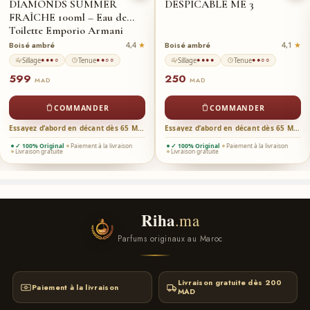
DIAMONDS SUMMER
DESPICABLE ME 3
Avis sur AQUA FAHRENHEIT – CHRISTIAN DIOR
FRAÎCHE 100ml – Eau de
★ ★ ★ ★ ★
Toilette Emporio Armani
Boisé ambré
Boisé ambré
4,4
4,1
Sillage
Tenue
Sillage
Tenue
●●●○
●●○○
●●●●
●●○○
599
250
MAD
MAD
Note
5
sur 5
salaheddine
–
12/02/2022
COMMANDER
COMMANDER
le parfum rii7tou wa3raaaaa le service dyal riha.ma a la hauteur la
livraison tres rapide je vous conseille juste d’optimiser votre site internet
Essayez d’abord en décant dès 65 MAD →
Essayez d’abord en décant dès 65 MAD →
pour quil soit rapide et merci
✓ 100% Original
Paiement à la livraison
✓ 100% Original
Paiement à la livraison
Livraison gratuite
Livraison gratuite
Riha
.ma
Parfums originaux au Maroc
Livraison gratuite dès 200
Paiement à la livraison
MAD