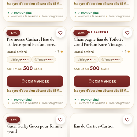
Essayez d’abord en décant dès 65 MAD →
Essayez d’abord en décant dès 65 MAD →
✓ 100% Original
✓ 100% Original
Paiement à la livraison
Livraison gratuite
Paiement à la livraison
Livraison gratuite
YVES SAINT LAURENT
-17%
-23%
Promesse Cacharel Eau de
Champagne Eau de Toilette
Toilette 30ml Parfum rare…
20ml Parfum Rare Vintage…
Boisé ambré
Boisé ambré
4,7
4,2
Sillage
Tenue
Sillage
Tenue
●●●○
●●●○
●●○○
●●●○
500
500
600
650
MAD
MAD
MAD
MAD
COMMANDER
COMMANDER
Essayez d’abord en décant dès 65 MAD →
Essayez d’abord en décant dès 65 MAD →
✓ 100% Original
✓ 100% Original
Paiement à la livraison
Livraison gratuite
Paiement à la livraison
Livraison gratuite
GUCCI
-13%
Gucci Guilty Gucci pour femme
Eau de Cartier-Cartier
-75ml