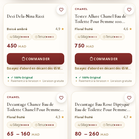
CHANEL
Deci Dela-Nina Ricci
Tester Allure Chanel Eau de
Toilette Pour Femme 100…
Boisé ambré
Floral fruité
4,9
4,6
Sillage
Tenue
Sillage
Tenue
●●●●
●●●○
●●○○
●●○○
450
750
MAD
MAD
COMMANDER
COMMANDER
Essayez d’abord en décant dès 65 MAD →
Essayez d’abord en décant dès 65 MAD →
✓ 100% Original
✓ 100% Original
Paiement à la livraison
Livraison gratuite
Paiement à la livraison
Livraison gratuite
3ml
5ml
10ml
★
10ml
★
5ml
3ml
CHANEL
Decantage Chance Eau de
Decantage Eau Rose Diptyque
Toilette Chanel Pour Femme…
Eau de Toilette Pour Femme…
Floral fruité
Floral fruité
4,3
4,7
Sillage
Tenue
Sillage
Tenue
●●●●
●●●●
●●●○
●●●○
65
160
80
260
–
–
MAD
MAD