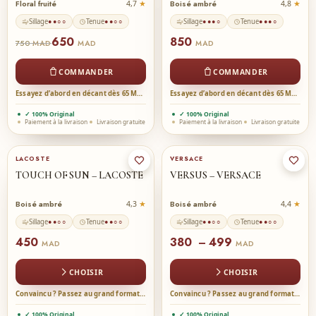
Floral fruité
Boisé ambré
4,7
4,8
Sillage
Tenue
Sillage
Tenue
●●○○
●●○○
●●●○
●●●○
650
850
750
MAD
MAD
MAD
COMMANDER
COMMANDER
Essayez d’abord en décant dès 65 MAD →
Essayez d’abord en décant dès 65 MAD →
✓ 100% Original
✓ 100% Original
Paiement à la livraison
Livraison gratuite
Paiement à la livraison
Livraison gratuite
90-ml
★
50-ml
★
30-ml
LACOSTE
VERSACE
TOUCH OF SUN – LACOSTE
VERSUS – VERSACE
Boisé ambré
Boisé ambré
4,3
4,4
Sillage
Tenue
Sillage
Tenue
●●○○
●●○○
●●○○
●●○○
450
380
499
–
MAD
MAD
CHOISIR
CHOISIR
Convaincu ? Passez au grand format →
Convaincu ? Passez au grand format →
✓ 100% Original
✓ 100% Original