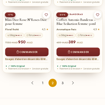
Paiement à la livraison
Livraison gratuite
Paiement à la livraison
Livraison gratuite
DIOR
ANTONIO BANDERAS
-17%
-20%
Miss Dior Rose N’Roses Dior
Coffret Antonio Banderas –
pour femme
Blue Seduction femme 50ml
Floral fruité
Aromatique frais
4,5
4,9
Sillage
Tenue
Sillage
Tenue
●●○○
●●○○
●●●○
●●○○
950
389
1150
489
MAD
MAD
MAD
MAD
COMMANDER
COMMANDER
Essayez d’abord en décant dès 65 MAD →
Essayez d’abord en décant dès 65 MAD →
✓ 100% Original
✓ 100% Original
Paiement à la livraison
Livraison gratuite
Paiement à la livraison
Livraison gratuite
1
2
3