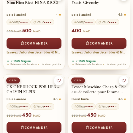
Nina Nina Ricci-NINA RICCI
Ysatis-Givenchy
Boisé ambré
Boisé ambré
4
4,6
Sillage
Tenue
Sillage
Tenue
●●○○
●●●●
●●○○
●●●●
500
400
650
MAD
MAD
MAD
COMMANDER
COMMANDER
Essayez d’abord en décant dès 65 MAD →
Essayez d’abord en décant dès 65 MAD →
✓ 100% Original
✓ 100% Original
Paiement à la livraison
Livraison gratuite
Paiement à la livraison
Livraison gratuite
-18%
-18%
CK ONE SHOCK FOR HER –
Tester Moschino Cheap & Chic
CALVIN KLEIN
eau de toilette pour femme…
Boisé ambré
Floral fruité
4,3
4,8
Sillage
Tenue
Sillage
Tenue
●●●○
●●●○
●●●●
●●●○
450
450
550
550
MAD
MAD
MAD
MAD
COMMANDER
COMMANDER