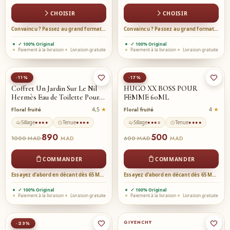
CHOISIR
CHOISIR
Convaincu ? Passez au grand format →
Convaincu ? Passez au grand format →
✓ 100% Original
✓ 100% Original
Paiement à la livraison
Livraison gratuite
Paiement à la livraison
Livraison gratuite
-11%
-17%
Coffret Un Jardin Sur Le Nil
HUGO XX BOSS POUR
Hermès Eau de Toilette Pour…
FEMME 60ML
Floral fruité
Floral fruité
4,5
4
Sillage
Tenue
Sillage
Tenue
●●●●
●●●●
●●●○
●●●●
890
500
1000
600
MAD
MAD
MAD
MAD
COMMANDER
COMMANDER
Essayez d’abord en décant dès 65 MAD →
Essayez d’abord en décant dès 65 MAD →
✓ 100% Original
✓ 100% Original
Paiement à la livraison
Livraison gratuite
Paiement à la livraison
Livraison gratuite
GIVENCHY
-23%