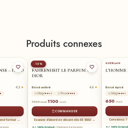
Produits connexes
DIOR
GUERLAIN
-15%
NSE – PACO
FAHRENHEIT LE PARFUM –
L’HOMME 
DIOR
Boisé ambré
Boisé épicé
4,3
4,6
Sillage
Tenue
Sillage
●
●●○○
●●●●
●●●○
650
1100
1300
MAD
MAD
MAD
COMMANDER
Convaincu ?
rand format →
Essayez d’abord en décant dès 65 MAD →
✓ 100% Origina
livraison
✓ 100% Original
Paiement à la livraison