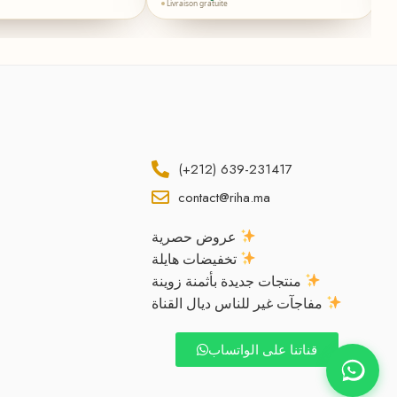
Livraison gratuite
(+212) 639-231417
contact@riha.ma
عروض حصرية
تخفيضات هايلة
منتجات جديدة بأثمنة زوينة
مفاجآت غير للناس ديال القناة
قناتنا على الواتساب