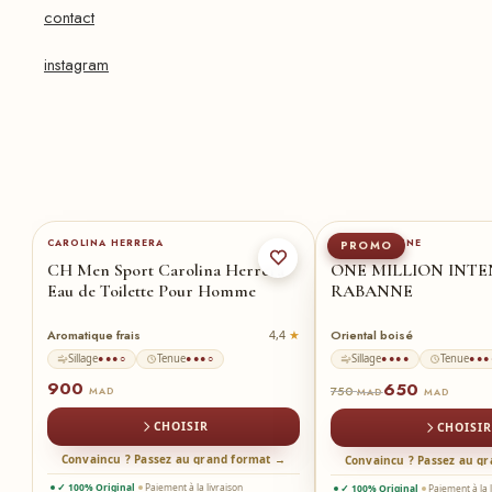
contact
instagram
100-ml
★
50-ml
★
CAROLINA HERRERA
PACO RABANNE
PROMO
CH Men Sport Carolina Herrera
ONE MILLION INTE
Eau de Toilette Pour Homme
RABANNE
Aromatique frais
Oriental boisé
8
4,4
Sillage
Tenue
Sillage
Tenue
●●●○
●●●○
●●●●
●●●
900
650
750
MAD
MAD
MAD
CHOISIR
CHOISIR
Convaincu ? Passez au grand format →
→
Convaincu ? Passez au g
✓ 100% Original
Paiement à la livraison
✓ 100% Original
Paiement à la 