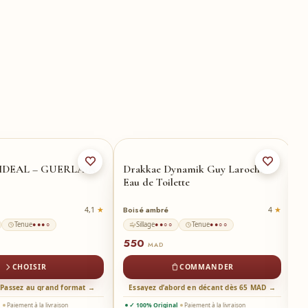
50-ml
★
Y
IDEAL – GUERLAIN
Drakkae Dynamik Guy Laroche –
L
Eau de Toilette
Y
Boisé ambré
Or
4,1
4
Tenue
Sillage
Tenue
●●●○
●●○○
●●○○
550
7
MAD
CHOISIR
COMMANDER
 Passez au grand format →
Essayez d’abord en décant dès 65 MAD →
l
Paiement à la livraison
✓ 100% Original
Paiement à la livraison