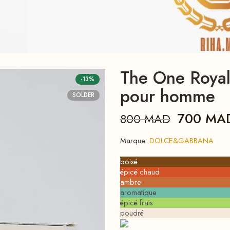
The One Roya
-13%
pour homme
SOLDER
700
MA
800
MAD
Marque:
DOLCE&GABBANA
boisé
épicé chaud
ambre
aromatique
épicé frais
poudré