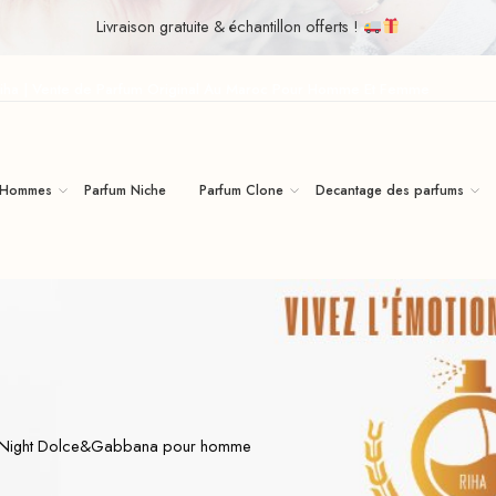
Livraison gratuite & échantillon offerts !
iha | Vente de Parfum Original Au Maroc Pour Homme Et Femme
 Hommes
Parfum Niche
Parfum Clone
Decantage des parfums
 Night Dolce&Gabbana pour homme