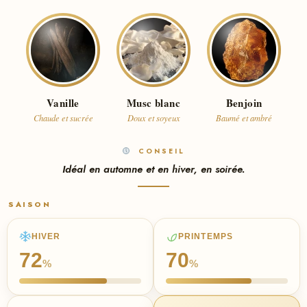
Vanille
Musc blanc
Benjoin
Chaude et sucrée
Doux et soyeux
Baumé et ambré
CONSEIL
Idéal en automne et en hiver, en soirée.
SAISON
HIVER
PRINTEMPS
72
70
%
%