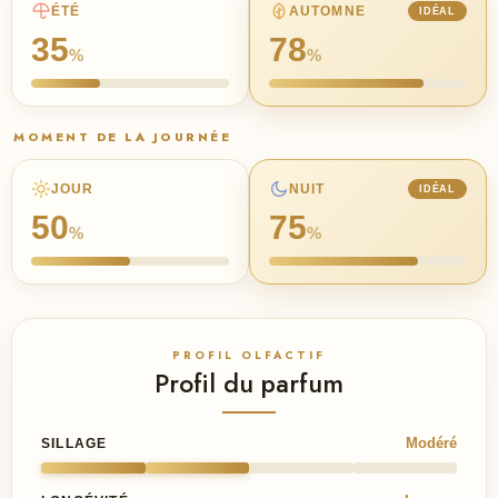
ÉTÉ
AUTOMNE
IDÉAL
35
78
%
%
MOMENT DE LA JOURNÉE
JOUR
NUIT
IDÉAL
50
75
%
%
PROFIL OLFACTIF
Profil du parfum
Modéré
SILLAGE