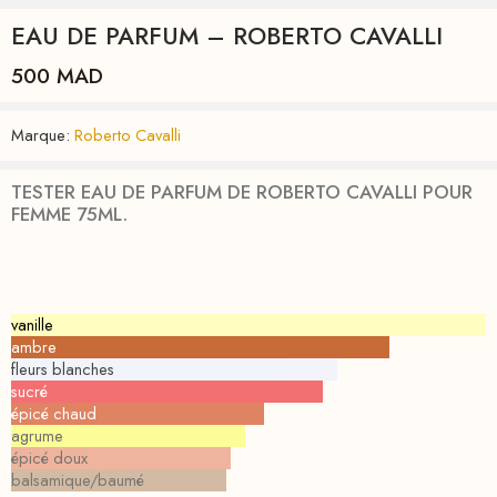
EAU DE PARFUM – ROBERTO CAVALLI
500
MAD
Marque:
Roberto Cavalli
TESTER EAU DE PARFUM DE ROBERTO CAVALLI POUR
FEMME 75ML.
vanille
ambre
fleurs blanches
sucré
épicé chaud
agrume
épicé doux
balsamique/baumé