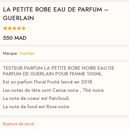
LA PETITE ROBE EAU DE PARFUM –
GUERLAIN
Noté
1
5.00
550
MAD
sur 5 basé
sur
notation
Marque:
Guerlain
client
TESTEUR PARFUM LA PETITE ROBE NOIRE EAU DE
PARFUM DE GUERLAIN POUR FEMME 100ML.
Est un parfum Floral Fruité lancé en 2018.
Les notes de tête sont Cerise noire , Thé noire.
La note de coeur est Patchouli.
La note de fond est Rose noire
Rupture de stock