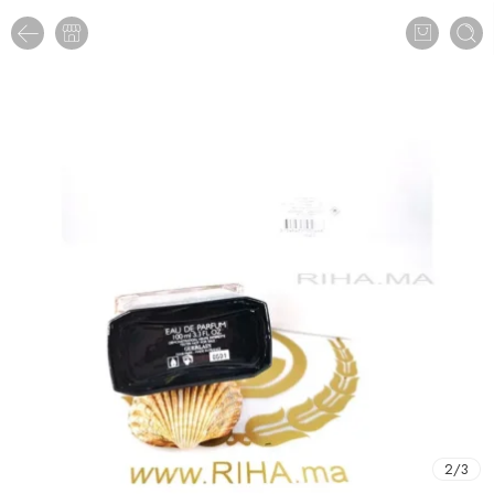
2
/
3