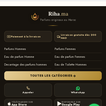
Riha
.ma
Parfums originaux au Maroc
Livraison gratuite dès 200
Paiement à la livraison
MAD
Parfums Hommes
Parfums Femmes
Eau de parfum Homme
Eau de parfum Femmes
Decantage des parfums hommes
Eau de Toilette Hommes
TOUTES LES CATÉGORIES
Appeler
WhatsApp
TÉLÉCHARGER SUR
DISPONIBLE SUR
App Store
Google Play