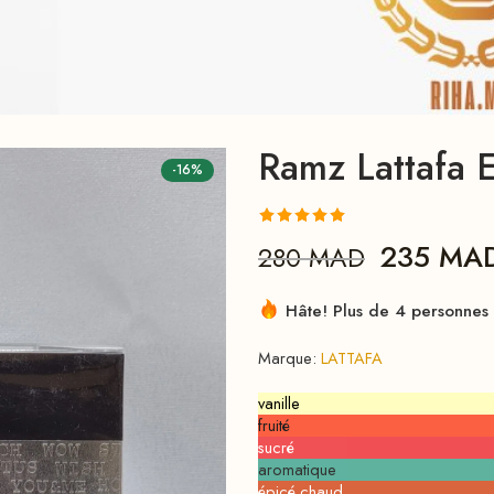
Ramz Lattafa 
-16%
Noté
1
5.00
235
MA
280
MAD
sur 5 basé
sur
notation
Hâte! Plus de 4 personnes l
client
Marque:
LATTAFA
vanille
fruité
sucré
aromatique
épicé chaud