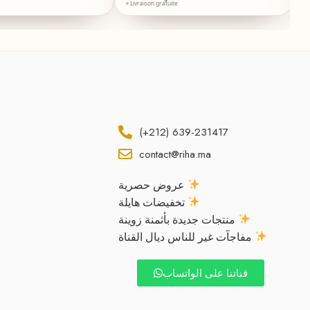
Livraison gratuite
(+212) 639-231417
contact@riha.ma
عروض حصرية
تخفيضات هايلة
منتجات جديدة بأثمنة زوينة
مفاجآت غير للناس ديال القناة
قناتنا على الواتساب