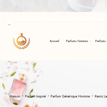
Riha | Vente de Parfum Original Au Maroc Pour Homme Et Femme R
Accueil
Parfums Femmes
Parfums
Maison
Parfum Inspiré
Parfum Générique Homme
Ramz La