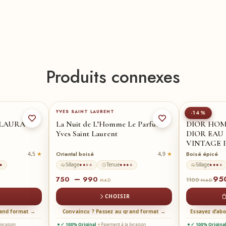
Produits connexes
0-ml
100-ml
★
60-ml
YVES SAINT LAURENT
DIOR
-14%
 LAURA
La Nuit de L’Homme Le Parfum
DIOR HOM
Yves Saint Laurent
DIOR EAU 
VINTAGE P
Oriental boisé
Boisé épicé
4,5
4,9
Sillage
Tenue
Sillage
●
●●○○
●●●○
●●●○
–
95
750
990
1100
MAD
MAD
CHOISIR
rand format →
Convaincu ? Passez au grand format →
Essayez d’ab
livraison
✓ 100% Original
Paiement à la livraison
✓ 100% Origina