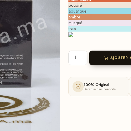
poudré
aquatique
ambre
musqué
frais
AJOUTER 
100% Original
Garantie d'authenticité