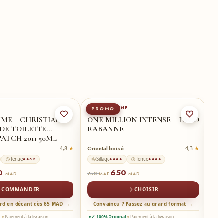
50-ml
★
PACO RABANNE
P
PROMO
ME – CHRISTIAN
ONE MILLION INTENSE – PACO
O
DE TOILETTE
RABANNE
R
ATCH 2011 50ML
Oriental boisé
B
4,8
4,3
Tenue
Sillage
Tenue
●●○○
●●●●
●●●●
0
650
5
750
MAD
MAD
MAD
COMMANDER
CHOISIR
ord en décant dès 65 MAD →
Convaincu ? Passez au grand format →
l
Paiement à la livraison
✓ 100% Original
Paiement à la livraison