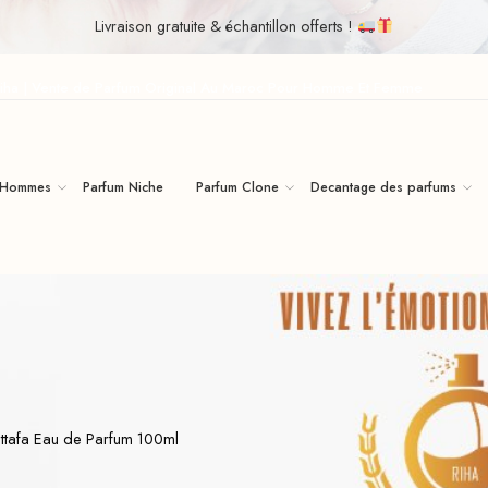
Livraison gratuite & échantillon offerts !
iha | Vente de Parfum Original Au Maroc Pour Homme Et Femme
 Hommes
Parfum Niche
Parfum Clone
Decantage des parfums
ttafa Eau de Parfum 100ml