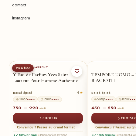
contact
instagram
60-ml
100-ml
★
100-ml
★
5
YVES SAINT LAURENT
PROMO
au
Y Eau de Parfum Yves Saint
TEMPORE UOMO –
Laurent Pour Homme Authentic
BIAGIOTTI
Boisé épicé
Boisé épicé
2
4
Sillage
Tenue
Sillage
Tenue
●●●○
●●●○
●●○○
●●●
–
–
750
990
450
550
MAD
MAD
CHOISIR
CHOISIR
→
Convaincu ? Passez au grand format →
Convaincu ? Passez au g
✓ 100% Original
Paiement à la livraison
✓ 100% Original
Paiement à la 