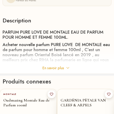
Partout au Maroc
Description
PARFUM PURE LOVE DE MONTALE EAU DE PARFUM
POUR HOMME ET FEMME 100ML.
Acheter nouvelle parfum PURE LOVE DE MONTALE eau
de parfum pour homme et femme 100ml , C’est un
nouveau parfum Oriental Boisé lancé en 2019 , au
meilleurs prix chez
RIHA
la perfumerie en ligne qui vous
livre partout au MAROC en 24h.
En savoir plus
Le parfum Pure Love de montal pour hommes et femmes
de Montale est sorti en 2019. À qui s’adresse-t-il le
Produits connexes
mieux? Et bien c’est un arôme mis en valeur par un
bouquet de tons parfumés poudrés, doux et boisés qui
apporteront une sensation parfumée sensuelle,
MONTALE
chaleureuse et réconfortante. En l’examinant de plus
Oudmazing Montale Eau de
GARDÉNIA PÉTALE VAN
près une fois appliqué, vous remarquerez une qualité
Parfum 100ml
CLEEF & ARPELS
persistante de balsamique parfumé plus doux, d’animaux
sauvages et de notes crémeuses qui cachent une