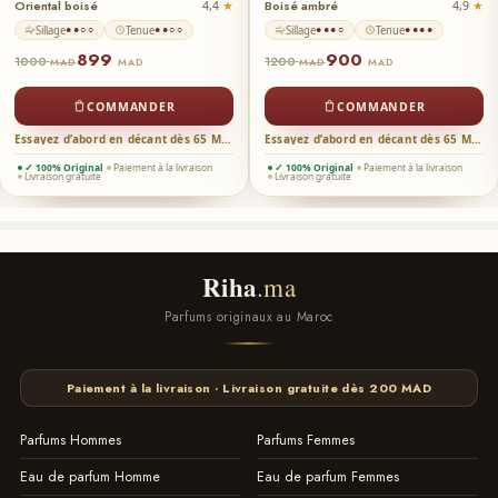
Oriental boisé
Boisé ambré
4,4
4,9
essence de sentiments naturels, frais et apaisants , pour
Sillage
Tenue
Sillage
Tenue
●●○○
●●○○
●●●○
●●●●
plus des parfums oriental boisé au meilleurs prix au
899
900
maroc voir notre collection FAMILLE /
BOISÉ.
1000
1200
MAD
MAD
MAD
MAD
COMMANDER
COMMANDER
Essayez d’abord en décant dès 65 MAD →
Essayez d’abord en décant dès 65 MAD →
✓ 100% Original
Paiement à la livraison
✓ 100% Original
Paiement à la livraison
Livraison gratuite
Livraison gratuite
Riha
.ma
Parfums originaux au Maroc
Paiement à la livraison · Livraison gratuite dès 200 MAD
Parfums Hommes
Parfums Femmes
Eau de parfum Homme
Eau de parfum Femmes