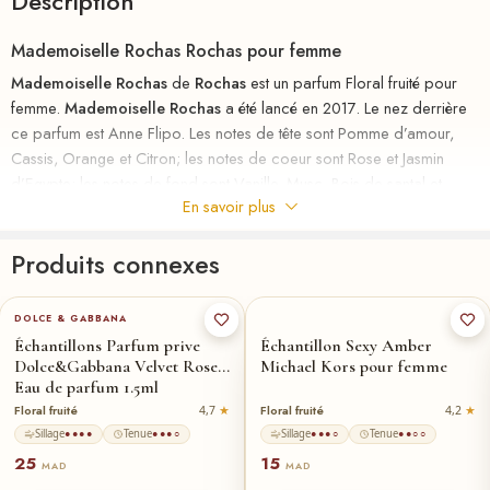
Description
Mademoiselle Rochas Rochas pour femme
Mademoiselle Rochas
de
Rochas
est un parfum Floral fruité pour
femme.
Mademoiselle Rochas
a été lancé en 2017. Le nez derrière
ce parfum est Anne Flipo. Les notes de tête sont Pomme d’amour,
Cassis, Orange et Citron; les notes de coeur sont Rose et Jasmin
d’Egypte; les notes de fond sont Vanille, Musc, Bois de santal et
En savoir plus
Ambre gris.
Mademoiselle Rochas est une création olfactive qui célèbre l’esprit
Produits connexes
vif et espiègle de la femme moderne. Lancé en 2017, ce parfum
captivant a été élaboré par la talentueuse parfumeuse Anne Flipo, qui
DOLCE & GABBANA
a su capturer l’essence de la jeunesse et de la joie de vivre à travers
Échantillons Parfum prive
Échantillon Sexy Amber
une combinaison élégante de notes florales et fruitées.
Dolce&Gabbana Velvet Rose
Michael Kors pour femme
Eau de parfum 1.5ml
Dès les premières notes, Mademoiselle Rochas évoque un bouquet
Floral fruité
Floral fruité
4,7
4,2
pétillant et frais, avec des touches de pomme d’amour, de cassis,
Sillage
Tenue
Sillage
Tenue
●●●●
●●●○
●●●○
●●○○
d’orange et de citron. Ces notes de tête créent une entrée lumineuse
25
15
MAD
MAD
et joyeuse, évoquant l’insouciance et la fraîcheur d’un été ensoleillé.