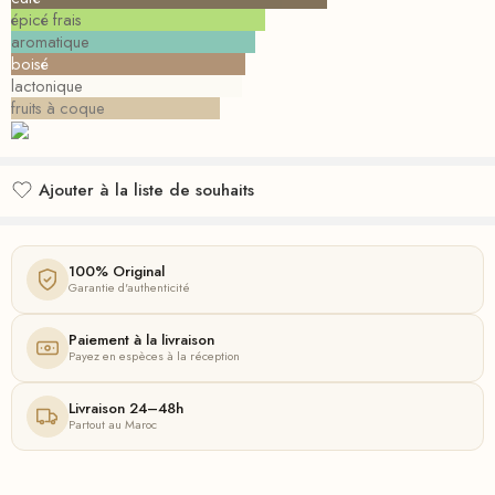
épicé frais
aromatique
boisé
lactonique
fruits à coque
Ajouter à la liste de souhaits
Ajouté à la liste de souhaits
100% Original
Garantie d'authenticité
Paiement à la livraison
Payez en espèces à la réception
Livraison 24–48h
Partout au Maroc