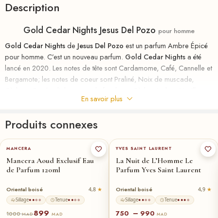
Description
Gold Cedar Nights Jesus Del Pozo
pour homme
Gold Cedar Nights
de
Jesus Del Pozo
est un parfum Ambre Épicé
pour homme. C’est un nouveau parfum.
Gold Cedar Nights
a été
lancé en 2020. Les notes de tête sont Cardamome, Café, Cannelle et
Bergamote; les notes de coeur sont Praliné, Noix de muscade,
Cèdre et Patchouli; les notes de fond sont Cèdre, Ambre, Vanille et
En savoir plus
Musc.
Produits connexes
riha.ma Description
100-ml
★
60-ml
Parfum
au
meilleurs
prix
chez
RIHA
la parfumerie en ligne en
MANCERA
YVES SAINT LAURENT
MAROC , le nouveau parfum d’un homme pleinement accompli.
Mancera Aoud Exclusif Eau
La Nuit de L’Homme Le
Capable de surmonter tous les challenges, il ne prend jamais rien
de Parfum 120ml
Parfum Yves Saint Laurent
pour acquis et continue obstinément de suivre le chemin qu’il s’est
tracé. Son credo : aller toujours plus loin.
Oriental boisé
Oriental boisé
4,8
4,9
Sillage
Tenue
Sillage
Tenue
●●○○
●●○○
●●○○
●●●○
S’il a souvent été qualifié de non conventionnel ou d’agitateur d’idée,
899
–
750
990
1000
MAD
MAD
MAD