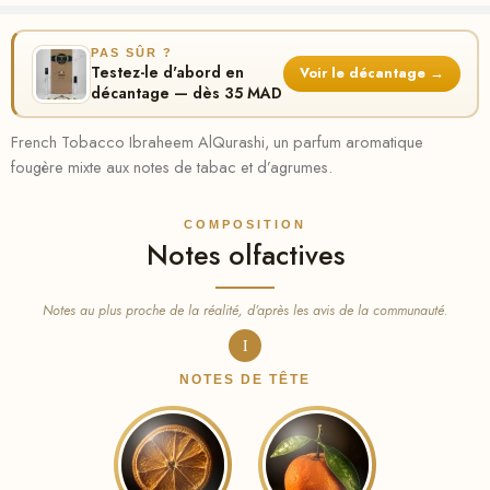
PAS SÛR ?
Testez-le d'abord en
Voir le décantage →
décantage — dès 35 MAD
French Tobacco Ibraheem AlQurashi, un parfum aromatique
fougère mixte aux notes de tabac et d’agrumes.
COMPOSITION
Notes olfactives
Notes au plus proche de la réalité, d’après les avis de la communauté.
I
NOTES DE TÊTE