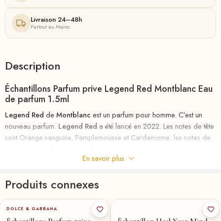
Livraison 24–48h
Partout au Maroc
Description
Échantillons Parfum prive Legend Red Montblanc Eau
de parfum 1.5ml
Legend Red
de
Montblanc
est un parfum pour homme. C’est un
nouveau parfum.
Legend Red
a été lancé en 2022. Les notes de tête
sont Orange sanguine, Pamplemousse et Cardamome; les notes de
coeur sont Cèdre, Sauge sclarée et Baies de genévrier; les notes de
En savoir plus
fond sont Cèdre Atlas, Acajou et Fève de tonka.
riha.ma Description
Produits connexes
Parfum
au
meilleurs
prix
chez
RIHA
la parfumerie en ligne en
DOLCE & GABBANA
MAROC , le nouveau parfum d’un homme pleinement accompli.
Échantillons Parfum prive
Échantillon Heal Your Mind