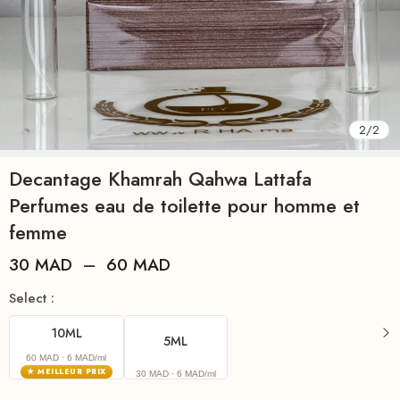
2
/
2
Decantage Khamrah Qahwa Lattafa
Perfumes eau de toilette pour homme et
femme
30
MAD
–
60
MAD
Select :
10ML
5ML
60 MAD
· 6 MAD/ml
★ MEILLEUR PRIX
30 MAD
· 6 MAD/ml