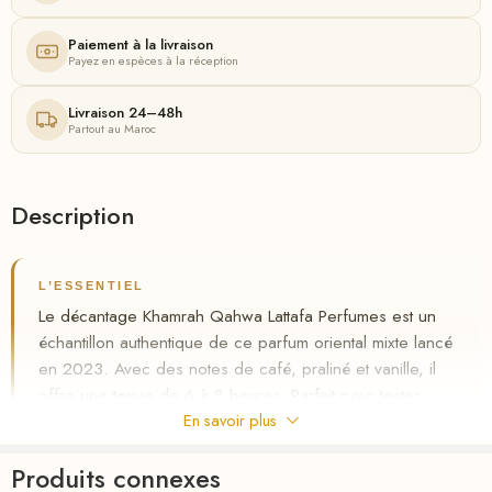
Paiement à la livraison
Payez en espèces à la réception
Livraison 24–48h
Partout au Maroc
Description
L’ESSENTIEL
Le décantage Khamrah Qahwa Lattafa Perfumes est un
échantillon authentique de ce parfum oriental mixte lancé
en 2023. Avec des notes de café, praliné et vanille, il
offre une tenue de 6 à 8 heures. Parfait pour tester
avant d’acheter le grand flacon, disponible au Maroc
En savoir plus
avec livraison gratuite et paiement à la livraison.
Produits connexes
✦
Échantillon authentique Lattafa Perfumes