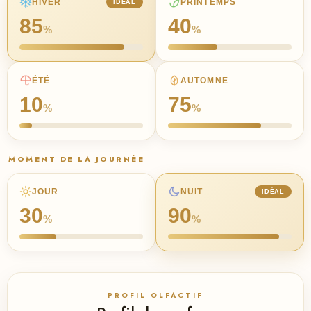
HIVER
PRINTEMPS
IDÉAL
85
40
%
%
ÉTÉ
AUTOMNE
10
75
%
%
MOMENT DE LA JOURNÉE
JOUR
NUIT
IDÉAL
30
90
%
%
PROFIL OLFACTIF