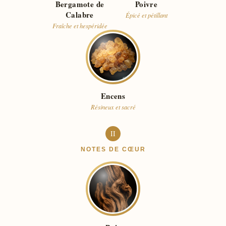
Bergamote de
Poivre
Calabre
Épicé et pétillant
Fraîche et hespéridée
Encens
Résineux et sacré
II
NOTES DE CŒUR