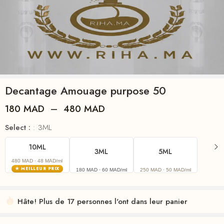
Decantage Amouage purpose 50
180
MAD
–
480
MAD
Select :
3ML
10ML
3ML
5ML
480 MAD
· 48 MAD/ml
★ MEILLEUR PRIX
180 MAD
· 60 MAD/ml
250 MAD
· 50 MAD/ml
Hâte! Plus de 17 personnes l'ont dans leur panier