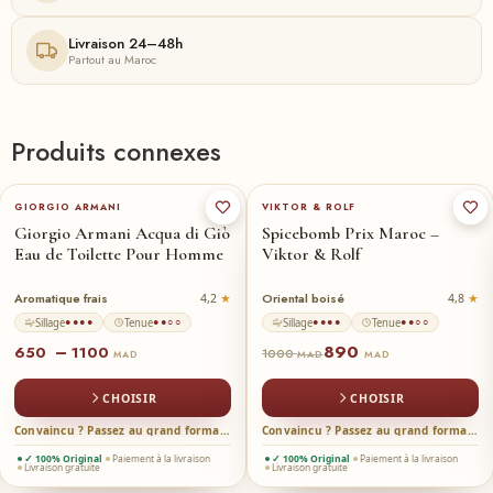
Livraison 24–48h
Partout au Maroc
Produits connexes
100-ml
200-ml
★
50-ml
90ml
★
GIORGIO ARMANI
VIKTOR & ROLF
Giorgio Armani Acqua di Giò
Spicebomb Prix Maroc –
Eau de Toilette Pour Homme
Viktor & Rolf
Aromatique frais
Oriental boisé
4,2
4,8
Sillage
Tenue
Sillage
Tenue
●●●●
●●○○
●●●●
●●○○
890
–
650
1100
1000
MAD
MAD
MAD
CHOISIR
CHOISIR
Convaincu ? Passez au grand format →
Convaincu ? Passez au grand format →
✓ 100% Original
Paiement à la livraison
✓ 100% Original
Paiement à la livraison
Livraison gratuite
Livraison gratuite