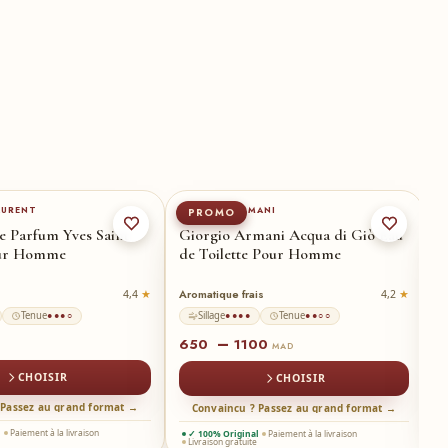
60-ml
★
100-ml
200-ml
★
50-ml
AURENT
GIORGIO ARMANI
P
PROMO
 Parfum Yves Saint
Giorgio Armani Acqua di Giò Eau
I
our Homme
de Toilette Pour Homme
Aromatique frais
B
4,4
4,2
Tenue
Sillage
Tenue
●●●○
●●●●
●●○○
–
650
1100
7
MAD
CHOISIR
CHOISIR
 Passez au grand format →
Convaincu ? Passez au grand format →
l
Paiement à la livraison
✓ 100% Original
Paiement à la livraison
Livraison gratuite