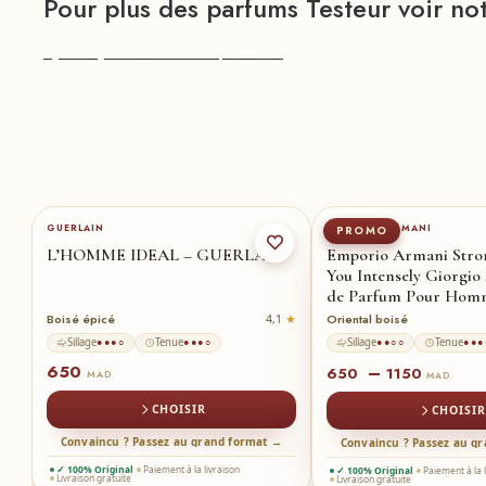
Pour plus des parfums Testeur voir no
logiciel de gestion de stock Maroc by ITTONE.MA
50-ml
★
50-ml
150-ml
★
GUERLAIN
GIORGIO ARMANI
PROMO
L’HOMME IDEAL – GUERLAIN
Emporio Armani Stro
You Intensely Giorgi
de Parfum Pour Ho
Boisé épicé
Oriental boisé
1
4,1
Sillage
Tenue
Sillage
Tenue
●●●○
●●●○
●●○○
●●●
650
–
650
1150
MAD
MAD
CHOISIR
CHOISIR
Convaincu ? Passez au grand format →
→
Convaincu ? Passez au g
✓ 100% Original
Paiement à la livraison
✓ 100% Original
Paiement à la 
Livraison gratuite
Livraison gratuite