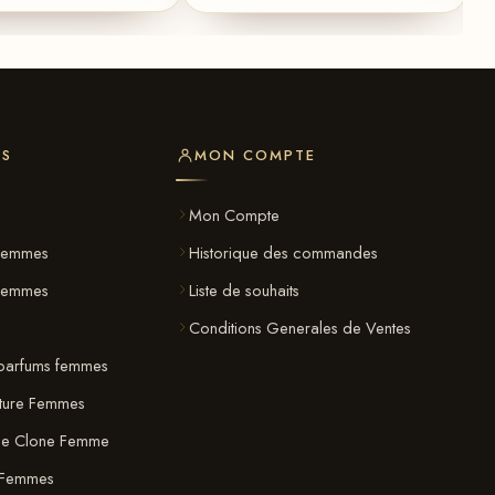
ES
MON COMPTE
s
Mon Compte
Femmes
Historique des commandes
 Femmes
Liste de souhaits
Conditions Generales de Ventes
parfums femmes
ature Femmes
ue Clone Femme
 Femmes