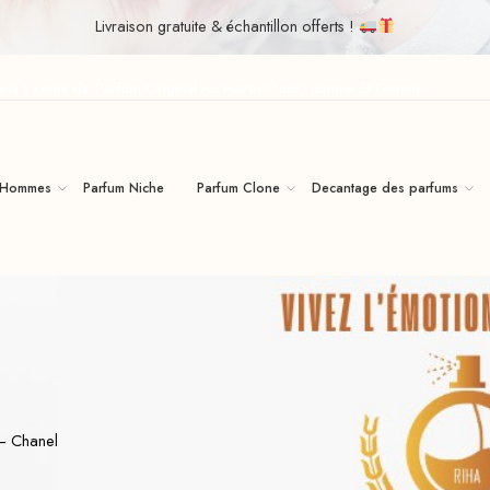
Livraison gratuite & échantillon offerts !
iha | Vente de Parfum Original Au Maroc Pour Homme Et Femme
 Hommes
Parfum Niche
Parfum Clone
Decantage des parfums
– Chanel