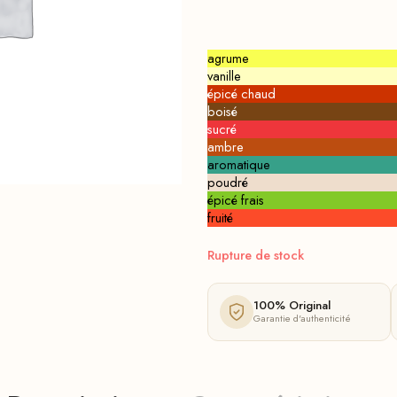
agrume
vanille
épicé chaud
boisé
sucré
ambre
aromatique
poudré
épicé frais
fruité
Rupture de stock
100% Original
Garantie d'authenticité