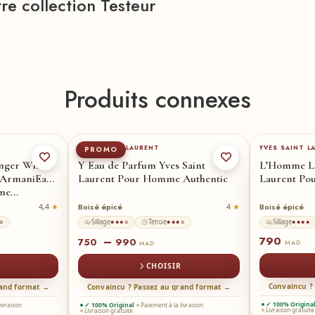
tre collection
Testeur
Produits connexes
100-ml
60-ml
100-ml
★
YVES SAINT LAURENT
YVES SAINT L
PROMO
nger With
Y Eau de Parfum Yves Saint
L’Homme Le
o ArmaniEau
Laurent Pour Homme Authentic
Laurent P
mme…
Boisé épicé
Boisé épicé
4,4
4
Sillage
Tenue
Sillage
○
●●●○
●●●○
●●●●
790
–
750
990
MAD
MAD
CHOISIR
Convaincu ?
rand format →
Convaincu ? Passez au grand format →
✓ 100% Origina
livraison
✓ 100% Original
Paiement à la livraison
Livraison gratuite
Livraison gratuite