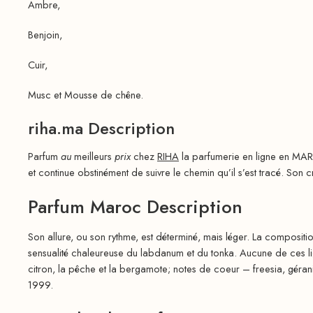
Ambre,
Benjoin,
Cuir,
Musc et Mousse de chêne.
riha.ma Description
Parfum
au
meilleurs
prix
chez
RIHA
la parfumerie en ligne en MAR
et continue obstinément de suivre le chemin qu’il s’est tracé. Son cr
Parfum Maroc Description
Son allure, ou son rythme, est déterminé, mais léger. La compositi
sensualité chaleureuse du labdanum et du tonka. Aucune de ces lig
citron, la pêche et la bergamote; notes de coeur – freesia, gérani
1999.