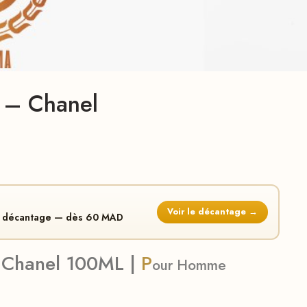
 – Chanel
Voir le décantage →
en décantage — dès 60 MAD
 Chanel 100ML |
P
our
Homme