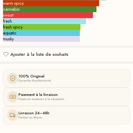
warm spicy
cannabis
sweet
fresh
fresh spicy
aquatic
musky
Ajouter à la liste de souhaits
Ajouté à la liste de souhaits
100% Original
Garantie d'authenticité
Paiement à la livraison
Payez en espèces à la réception
Livraison 24–48h
Partout au Maroc