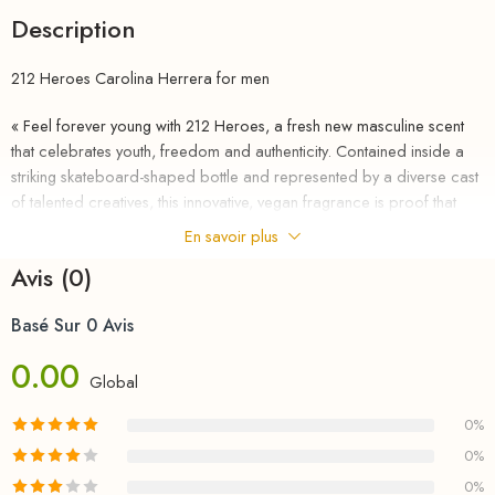
Description
212 Heroes Carolina Herrera for men
« Feel forever young with 212 Heroes, a fresh new masculine scent
that celebrates youth, freedom and authenticity. Contained inside a
striking skateboard-shaped bottle and represented by a diverse cast
of talented creatives, this innovative, vegan fragrance is proof that
nothing is more heroic than being authentic.
En savoir plus
Avis (0)
212 Heroes reinvents Fougères with a new olfactive genre: Fougère
Fruity Woody. Youthful top notes of Pear Elixir and Ginger are
Basé Sur 0 Avis
heightened by Lemon Haze Cannabis. The heart features an
innovative, fresh accord of Geranium Oil Madagascar, leading to a
0.00
leathery and woody base.
Global
A revolutionary fragrance calls for a revolutionary bottle. 212 Heroes
0%
opens a new chapter in industrial design with an innovative glass and
0%
chrome bottle that evokes the silhouette of a skateboard and
0%