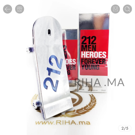
2
/
5