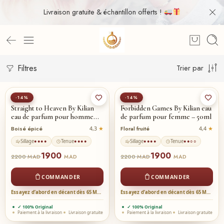
Livraison gratuite & échantillon offerts !
Filtres
Trier par
-14%
-14%
Straight to Heaven By Kilian
Forbidden Games By Kilian eau
eau de parfum pour homme…
de parfum pour femme – 50ml
Boisé épicé
Floral fruité
4,3
4,4
Sillage
Tenue
Sillage
Tenue
●●●●
●●●●
●●●●
●●○○
1900
1900
2200
2200
MAD
MAD
MAD
MAD
COMMANDER
COMMANDER
Essayez d’abord en décant dès 65 MAD →
Essayez d’abord en décant dès 65 MAD →
✓ 100% Original
✓ 100% Original
Paiement à la livraison
Livraison gratuite
Paiement à la livraison
Livraison gratuite