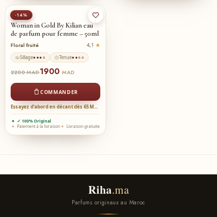
-14%
Woman in Gold By Kilian eau
de parfum pour femme – 50ml
Floral fruité
4,1
Sillage
Tenue
●●●○
●●○○
1900
2200
MAD
MAD
COMMANDER
Essayez d’abord en décant dès 65 MAD →
✓ 100% Original
Paiement à la livraison
Livraison gratuite
Riha
.ma
Parfums originaux au Maroc